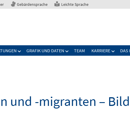
ter
Gebärdensprache
Leichte Sprache
LTUNGEN
GRAFIK UND DATEN
TEAM
KARRIERE
DAS 
n und -migranten – Bil