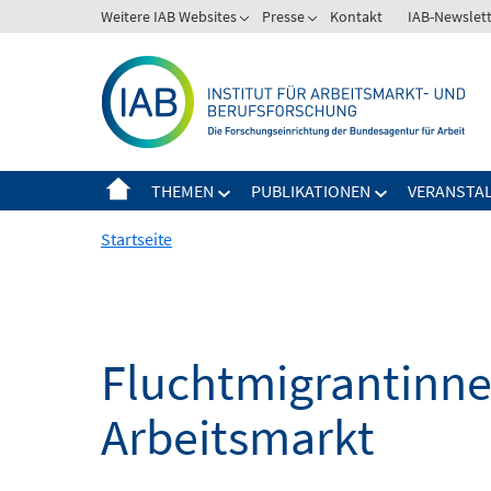
Springe
Weitere IAB Websites
Presse
Kontakt
IAB-Newslet
zum
Inhalt
THEMEN
PUBLIKATIONEN
VERANSTA
Startseite
Fluchtmigrantinne
Arbeitsmarkt