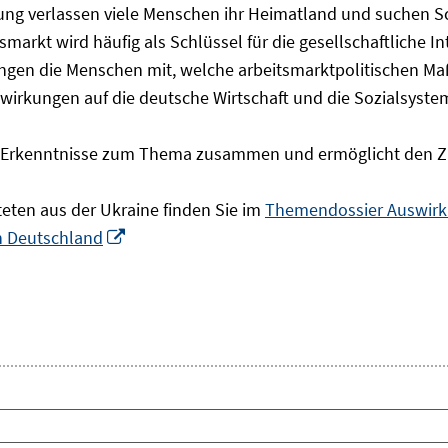
olgung verlassen viele Menschen ihr Heimatland und suchen 
markt wird häufig als Schlüssel für die gesellschaftliche I
ingen die Menschen mit, welche arbeitsmarktpolitischen Ma
rkungen auf die deutsche Wirtschaft und die Sozialsysteme 
he Erkenntnisse zum Thema zusammen und ermöglicht den Z
teten aus der Ukraine finden Sie im
Themendossier Auswirku
In
in Deutschland
neuem
Fenster
öffnen