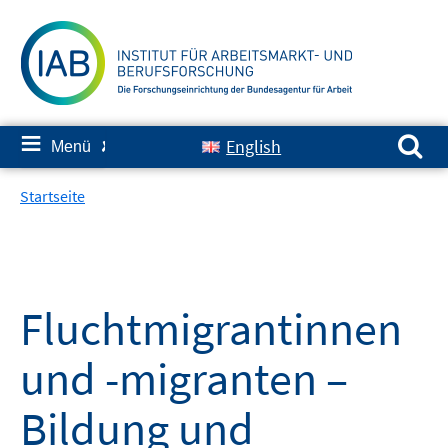
Springe
zum
Inhalt
Suchen nach:
≡
English
Menü
✘
Startseite
Fluchtmigrantinnen
und -migranten –
Bildung und