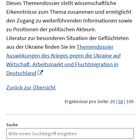
Dieses Themendossier stellt wissenschaftliche
Erkenntnisse zum Thema zusammen und ermöglicht
den Zugang zu weiterführenden Informationen sowie
zu Positionen der politischen Akteure.
Literatur zur besonderen Situation der Geflüchteten
aus der Ukraine finden Sie im
Themendossier
Auswirkungen des Krieges gegen die Ukraine auf
Wirtschaft, Arbeitsmarkt und Fluchtmigration in
In
Deutschland
neuem
Fenster
Zurück zur Übersicht
öffnen
Ergebnisse pro Seite:
20
|
50
|
100
Suche