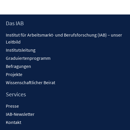
Footer
Das IAB
Inhalt
Institut für Arbeitsmarkt- und Berufsforschung (IAB) – unser
Leitbild
Institutsleitung
Graduiertenprogramm
Befragungen
Projekte
Wissenschaftlicher Beirat
Services
Presse
IAB-Newsletter
Kontakt