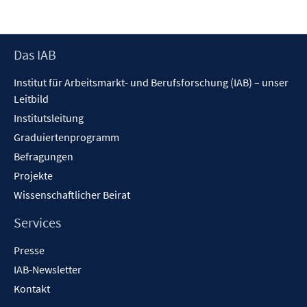
Footer
Das IAB
Inhalt
Institut für Arbeitsmarkt- und Berufsforschung (IAB) – unser
Leitbild
Institutsleitung
Graduiertenprogramm
Befragungen
Projekte
Wissenschaftlicher Beirat
Services
Presse
IAB-Newsletter
Kontakt