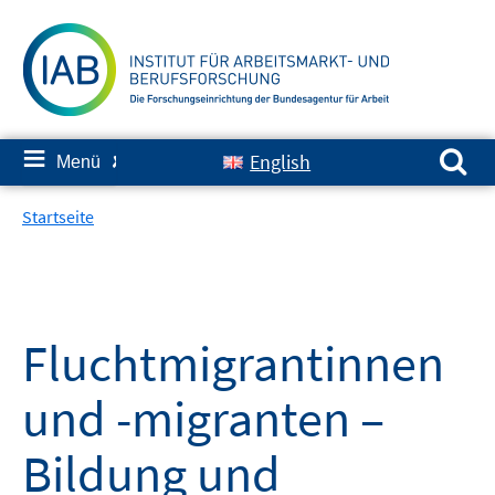
Springe
zum
Inhalt
Suchen nach:
≡
English
Menü
✘
Startseite
Fluchtmigrantinnen
und -migranten –
Bildung und