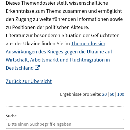
Dieses Themendossier stellt wissenschaftliche
Erkenntnisse zum Thema zusammen und ermöglicht
den Zugang zu weiterführenden Informationen sowie
zu Positionen der politischen Akteure.
Literatur zur besonderen Situation der Geflüchteten
aus der Ukraine finden Sie im
Themendossier
Auswirkungen des Krieges gegen die Ukraine auf
Wirtschaft, Arbeitsmarkt und Fluchtmigration in
In
Deutschland
neuem
Fenster
Zurück zur Übersicht
öffnen
Ergebnisse pro Seite:
20
|
50
|
100
Suche