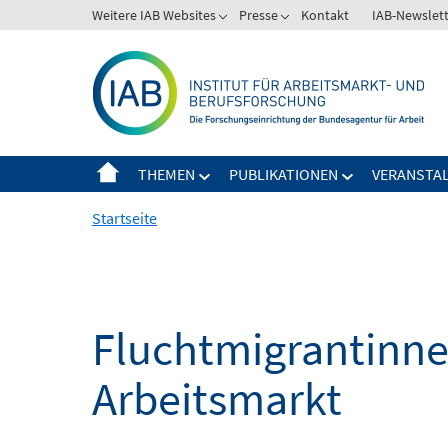
Springe
Weitere IAB Websites
Presse
Kontakt
IAB-Newslet
zum
Inhalt
THEMEN
PUBLIKATIONEN
VERANSTA
Startseite
Fluchtmigrantinne
Arbeitsmarkt