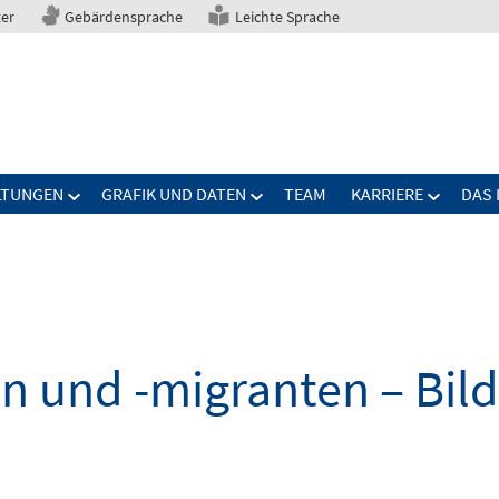
ter
Gebärdensprache
Leichte Sprache
LTUNGEN
GRAFIK UND DATEN
TEAM
KARRIERE
DAS 
n und -migranten – Bil