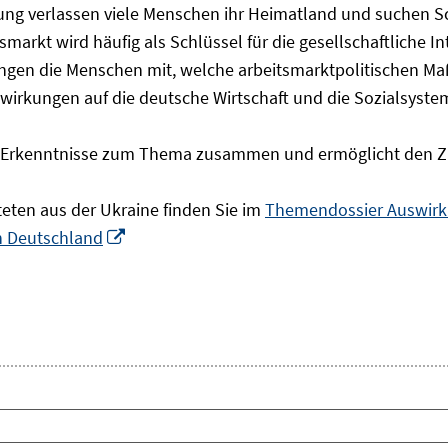
olgung verlassen viele Menschen ihr Heimatland und suchen 
markt wird häufig als Schlüssel für die gesellschaftliche I
ingen die Menschen mit, welche arbeitsmarktpolitischen Ma
rkungen auf die deutsche Wirtschaft und die Sozialsysteme 
he Erkenntnisse zum Thema zusammen und ermöglicht den Z
teten aus der Ukraine finden Sie im
Themendossier Auswirku
In
in Deutschland
neuem
Fenster
öffnen