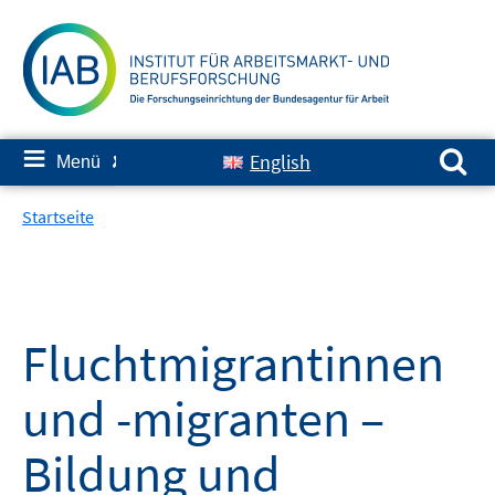
Springe
zum
Inhalt
Suchen nach:
≡
English
Menü
✘
Startseite
Fluchtmigrantinnen
und -migranten –
Bildung und