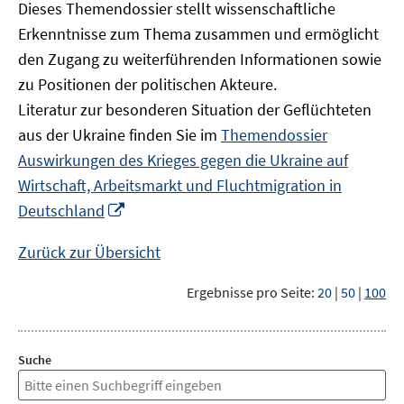
Dieses Themendossier stellt wissenschaftliche
Erkenntnisse zum Thema zusammen und ermöglicht
den Zugang zu weiterführenden Informationen sowie
zu Positionen der politischen Akteure.
Literatur zur besonderen Situation der Geflüchteten
aus der Ukraine finden Sie im
Themendossier
Auswirkungen des Krieges gegen die Ukraine auf
Wirtschaft, Arbeitsmarkt und Fluchtmigration in
In
Deutschland
neuem
Fenster
Zurück zur Übersicht
öffnen
Ergebnisse pro Seite:
20
|
50
|
100
Suche