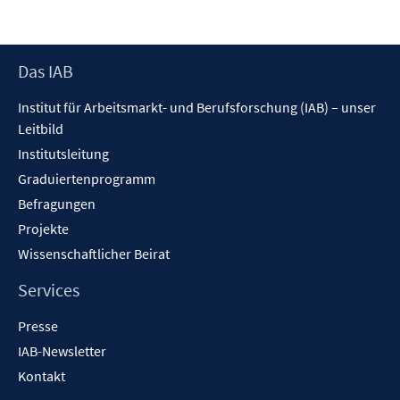
Footer
Das IAB
Inhalt
Institut für Arbeitsmarkt- und Berufsforschung (IAB) – unser
Leitbild
Institutsleitung
Graduiertenprogramm
Befragungen
Projekte
Wissenschaftlicher Beirat
Services
Presse
IAB-Newsletter
Kontakt