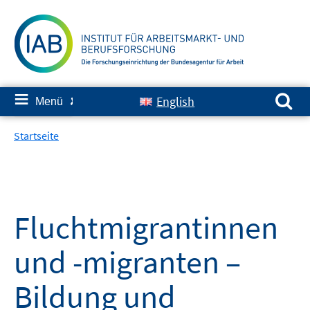
Springe
zum
Inhalt
Suchen nach:
≡
English
Menü
✘
Startseite
Fluchtmigrantinnen
und -migranten –
Bildung und