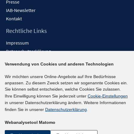
Presse
IAB-Newsletter
Kontakt
Rechtliche Links
Impressum
Datenschutzerklärung
Erklärung zur Barrierefreiheit
Verwendung von Cookies und anderen Technologien
Barrieren melden
Wir möchten unsere Online-Angebote auf Ihre Bedürfnisse
Social-Media-Kanäle
anpassen. Zu diesem Zweck setzen wir sogenannte Cookies ein.
Sie können selbst entscheiden, welche Cookies Sie zulassen.
BlueSky
Ihre Einwilligung können Sie jederzeit unter
Cookie-Einstellungen
YouTube
in unserer Datenschutzerklärung ändern. Weitere Informationen
LinkedIn
finden Sie in unserer
Datenschutzerklärung
.
XING
Webanalysetool Matomo
kununu