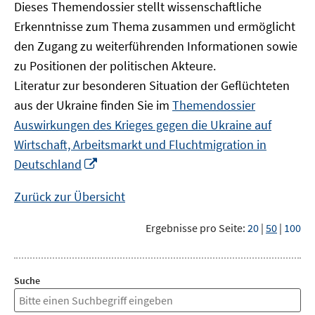
Dieses Themendossier stellt wissenschaftliche
Erkenntnisse zum Thema zusammen und ermöglicht
den Zugang zu weiterführenden Informationen sowie
zu Positionen der politischen Akteure.
Literatur zur besonderen Situation der Geflüchteten
aus der Ukraine finden Sie im
Themendossier
Auswirkungen des Krieges gegen die Ukraine auf
Wirtschaft, Arbeitsmarkt und Fluchtmigration in
In
Deutschland
neuem
Fenster
Zurück zur Übersicht
öffnen
Ergebnisse pro Seite:
20
|
50
|
100
Suche