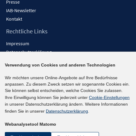
Presse
IAB-Newsletter
Kontakt
Rechtliche Links
Impressum
Datenschutzerklärung
Erklärung zur Barrierefreiheit
Verwendung von Cookies und anderen Technologien
Barrieren melden
Wir möchten unsere Online-Angebote auf Ihre Bedürfnisse
Social-Media-Kanäle
anpassen. Zu diesem Zweck setzen wir sogenannte Cookies ein.
Sie können selbst entscheiden, welche Cookies Sie zulassen.
BlueSky
Ihre Einwilligung können Sie jederzeit unter
Cookie-Einstellungen
YouTube
in unserer Datenschutzerklärung ändern. Weitere Informationen
LinkedIn
finden Sie in unserer
Datenschutzerklärung
.
XING
Webanalysetool Matomo
kununu