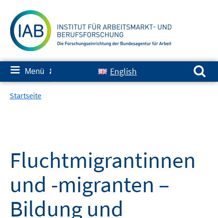
Springe
zum
Inhalt
Suchen nach:
≡
English
Menü
✘
Startseite
Fluchtmigrantinnen
und -migranten –
Bildung und