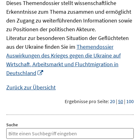
Dieses Themendossier stellt wissenschaftliche
Erkenntnisse zum Thema zusammen und ermöglicht
den Zugang zu weiterführenden Informationen sowie
zu Positionen der politischen Akteure.
Literatur zur besonderen Situation der Geflüchteten
aus der Ukraine finden Sie im
Themendossier
Auswirkungen des Krieges gegen die Ukraine auf
Wirtschaft, Arbeitsmarkt und Fluchtmigration in
In
Deutschland
neuem
Fenster
Zurück zur Übersicht
öffnen
Ergebnisse pro Seite:
20
|
50
|
100
Suche