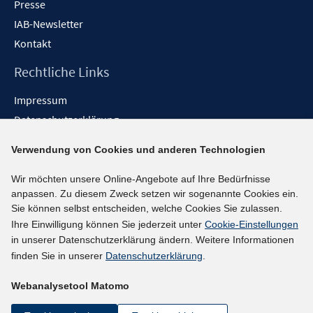
Presse
IAB-Newsletter
Kontakt
Rechtliche Links
Impressum
Datenschutzerklärung
Erklärung zur Barrierefreiheit
Verwendung von Cookies und anderen Technologien
Barrieren melden
Wir möchten unsere Online-Angebote auf Ihre Bedürfnisse
Social-Media-Kanäle
anpassen. Zu diesem Zweck setzen wir sogenannte Cookies ein.
Sie können selbst entscheiden, welche Cookies Sie zulassen.
BlueSky
Ihre Einwilligung können Sie jederzeit unter
Cookie-Einstellungen
YouTube
in unserer Datenschutzerklärung ändern. Weitere Informationen
LinkedIn
finden Sie in unserer
Datenschutzerklärung
.
XING
Webanalysetool Matomo
kununu