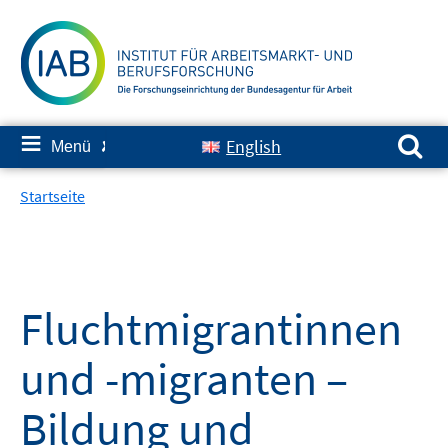
Springe
zum
Inhalt
Suchen nach:
≡
English
Menü
✘
Startseite
Fluchtmigrantinnen
und -migranten –
Bildung und