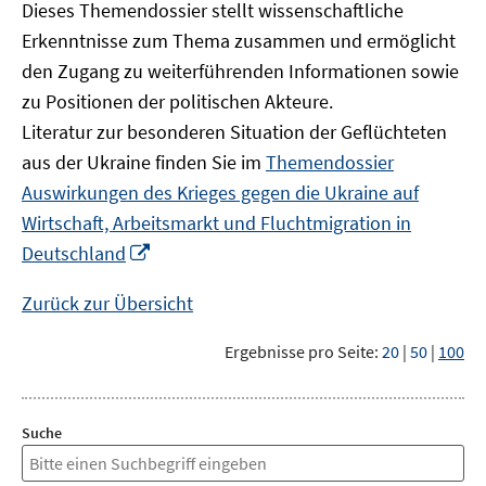
Dieses Themendossier stellt wissenschaftliche
Erkenntnisse zum Thema zusammen und ermöglicht
den Zugang zu weiterführenden Informationen sowie
zu Positionen der politischen Akteure.
Literatur zur besonderen Situation der Geflüchteten
aus der Ukraine finden Sie im
Themendossier
Auswirkungen des Krieges gegen die Ukraine auf
Wirtschaft, Arbeitsmarkt und Fluchtmigration in
In
Deutschland
neuem
Fenster
Zurück zur Übersicht
öffnen
Ergebnisse pro Seite:
20
|
50
|
100
Suche