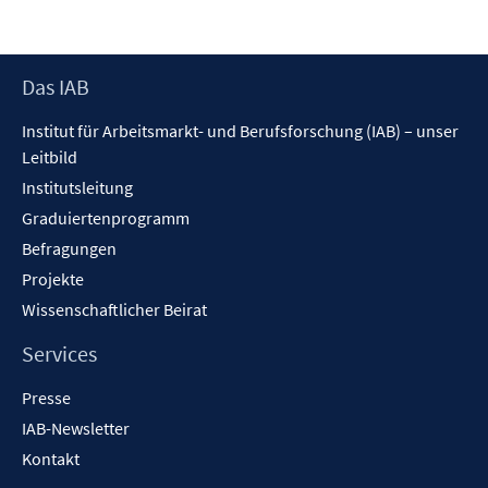
Footer
Das IAB
Inhalt
Institut für Arbeitsmarkt- und Berufsforschung (IAB) – unser
Leitbild
Institutsleitung
Graduiertenprogramm
Befragungen
Projekte
Wissenschaftlicher Beirat
Services
Presse
IAB-Newsletter
Kontakt