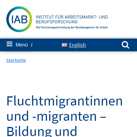
Springe
zum
Inhalt
Suchen nach:
≡
English
Menü
✘
Startseite
Fluchtmigrantinnen
und -migranten –
Bildung und