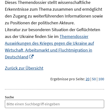
Dieses Themendossier stellt wissenschaftliche
Erkenntnisse zum Thema zusammen und ermöglicht
den Zugang zu weiterführenden Informationen sowie
zu Positionen der politischen Akteure.
Literatur zur besonderen Situation der Geflüchteten
aus der Ukraine finden Sie im
Themendossier
Auswirkungen des Krieges gegen die Ukraine auf
Wirtschaft, Arbeitsmarkt und Fluchtmigration in
In
Deutschland
neuem
Fenster
Zurück zur Übersicht
öffnen
Ergebnisse pro Seite:
20
|
50
|
100
Suche