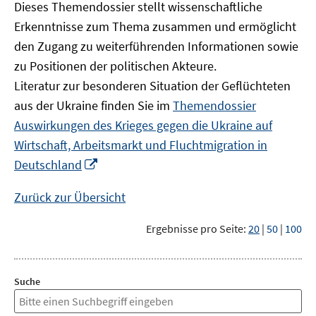
Dieses Themendossier stellt wissenschaftliche
Erkenntnisse zum Thema zusammen und ermöglicht
den Zugang zu weiterführenden Informationen sowie
zu Positionen der politischen Akteure.
Literatur zur besonderen Situation der Geflüchteten
aus der Ukraine finden Sie im
Themendossier
Auswirkungen des Krieges gegen die Ukraine auf
Wirtschaft, Arbeitsmarkt und Fluchtmigration in
In
Deutschland
neuem
Fenster
Zurück zur Übersicht
öffnen
Ergebnisse pro Seite:
20
|
50
|
100
Suche