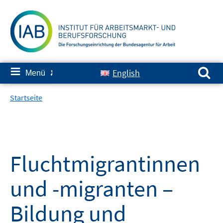
Springe
zum
Inhalt
Suchen nach:
≡
English
Menü
✘
Startseite
Fluchtmigrantinnen
und -migranten –
Bildung und