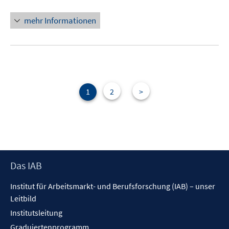
mehr Informationen
1
2
>
Footer
Das IAB
Inhalt
Institut für Arbeitsmarkt- und Berufsforschung (IAB) – unser
Leitbild
Institutsleitung
Graduiertenprogramm