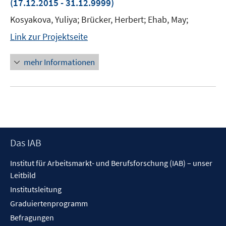
(17.12.2015 - 31.12.9999)
Kosyakova, Yuliya; Brücker, Herbert; Ehab, May;
Link zur Projektseite
mehr Informationen
Footer
Das IAB
Inhalt
Institut für Arbeitsmarkt- und Berufsforschung (IAB) – unser
Leitbild
Institutsleitung
Graduiertenprogramm
Befragungen