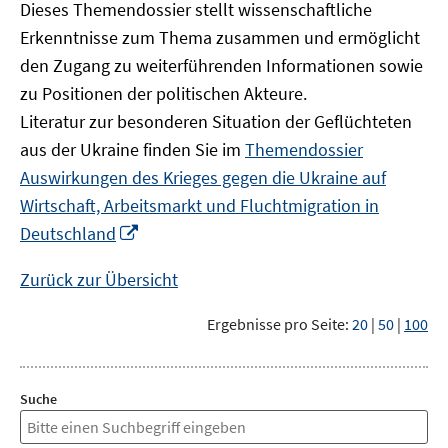
Dieses Themendossier stellt wissenschaftliche
Erkenntnisse zum Thema zusammen und ermöglicht
den Zugang zu weiterführenden Informationen sowie
zu Positionen der politischen Akteure.
Literatur zur besonderen Situation der Geflüchteten
aus der Ukraine finden Sie im
Themendossier
Auswirkungen des Krieges gegen die Ukraine auf
Wirtschaft, Arbeitsmarkt und Fluchtmigration in
In
Deutschland
neuem
Fenster
Zurück zur Übersicht
öffnen
Ergebnisse pro Seite:
20
|
50
|
100
Suche