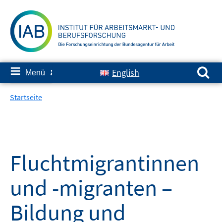
Springe
zum
Inhalt
Suchen nach:
≡
English
Menü
✘
Startseite
Fluchtmigrantinnen
und -migranten –
Bildung und