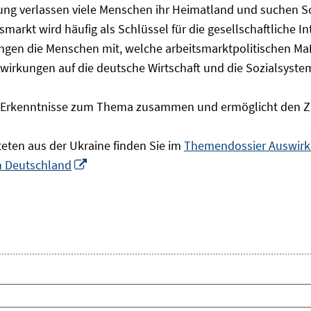
olgung verlassen viele Menschen ihr Heimatland und suchen 
markt wird häufig als Schlüssel für die gesellschaftliche I
ingen die Menschen mit, welche arbeitsmarktpolitischen Ma
rkungen auf die deutsche Wirtschaft und die Sozialsysteme 
he Erkenntnisse zum Thema zusammen und ermöglicht den Z
teten aus der Ukraine finden Sie im
Themendossier Auswirku
In
in Deutschland
neuem
Fenster
öffnen