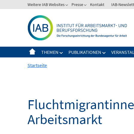
Springe
Weitere IAB Websites
Presse
Kontakt
IAB-Newslet
zum
Inhalt
THEMEN
PUBLIKATIONEN
VERANSTA
Startseite
Fluchtmigrantinne
Arbeitsmarkt