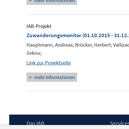
mehr Informationen
IAB-Projekt
Zuwanderungsmonitor
(01.10.2015 - 31.12
Hauptmann, Andreas; Brücker, Herbert; Vallizadeh
Sekou;
Link zur Projektseite
mehr Informationen
Footer
Das IAB
Service