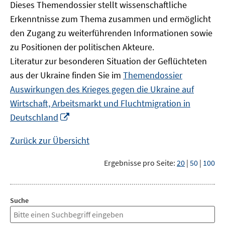
Dieses Themendossier stellt wissenschaftliche
Erkenntnisse zum Thema zusammen und ermöglicht
den Zugang zu weiterführenden Informationen sowie
zu Positionen der politischen Akteure.
Literatur zur besonderen Situation der Geflüchteten
aus der Ukraine finden Sie im
Themendossier
Auswirkungen des Krieges gegen die Ukraine auf
Wirtschaft, Arbeitsmarkt und Fluchtmigration in
In
Deutschland
neuem
Fenster
Zurück zur Übersicht
öffnen
Ergebnisse pro Seite:
20
|
50
|
100
Suche