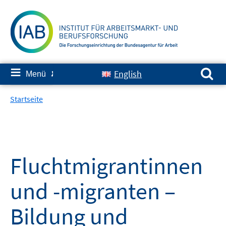
Springe
zum
Inhalt
Suchen nach:
≡
English
Menü
✘
Startseite
Fluchtmigrantinnen
und -migranten –
Bildung und