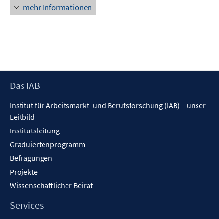
öffnen
mehr Informationen
Footer
Das IAB
Inhalt
Institut für Arbeitsmarkt- und Berufsforschung (IAB) – unser
Leitbild
Institutsleitung
Graduiertenprogramm
Befragungen
Projekte
Wissenschaftlicher Beirat
Services