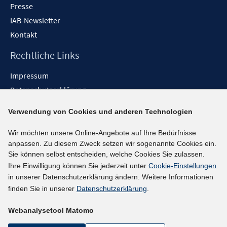
Presse
IAB-Newsletter
Kontakt
Rechtliche Links
Impressum
Datenschutzerklärung
Erklärung zur Barrierefreiheit
Verwendung von Cookies und anderen Technologien
Barrieren melden
Wir möchten unsere Online-Angebote auf Ihre Bedürfnisse
Social-Media-Kanäle
anpassen. Zu diesem Zweck setzen wir sogenannte Cookies ein.
Sie können selbst entscheiden, welche Cookies Sie zulassen.
BlueSky
Ihre Einwilligung können Sie jederzeit unter
Cookie-Einstellungen
YouTube
in unserer Datenschutzerklärung ändern. Weitere Informationen
LinkedIn
finden Sie in unserer
Datenschutzerklärung
.
XING
Webanalysetool Matomo
kununu