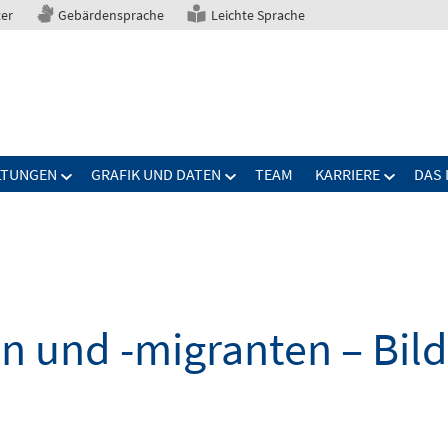
ter
Gebärdensprache
Leichte Sprache
LTUNGEN
GRAFIK UND DATEN
TEAM
KARRIERE
DAS 
n und -migranten – Bil