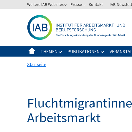
Springe
Weitere IAB Websites
Presse
Kontakt
IAB-Newslet
zum
Inhalt
THEMEN
PUBLIKATIONEN
VERANSTA
Startseite
Fluchtmigrantinne
Arbeitsmarkt