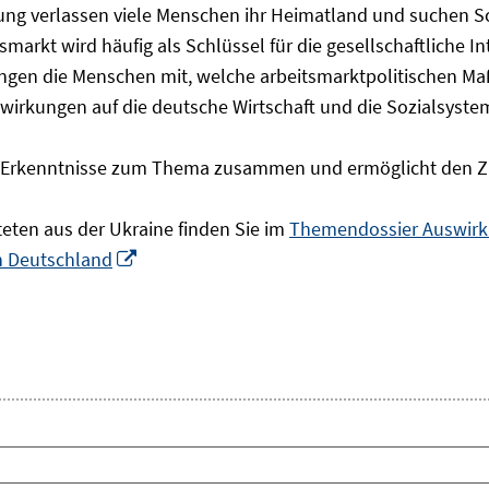
olgung verlassen viele Menschen ihr Heimatland und suchen 
markt wird häufig als Schlüssel für die gesellschaftliche I
ingen die Menschen mit, welche arbeitsmarktpolitischen Ma
rkungen auf die deutsche Wirtschaft und die Sozialsysteme 
he Erkenntnisse zum Thema zusammen und ermöglicht den Z
teten aus der Ukraine finden Sie im
Themendossier Auswirku
In
in Deutschland
neuem
Fenster
öffnen