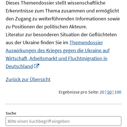
Dieses Themendossier stellt wissenschaftliche
Erkenntnisse zum Thema zusammen und ermöglicht
den Zugang zu weiterführenden Informationen sowie
zu Positionen der politischen Akteure.
Literatur zur besonderen Situation der Geflüchteten
aus der Ukraine finden Sie im
Themendossier
Auswirkungen des Krieges gegen die Ukraine auf
Wirtschaft, Arbeitsmarkt und Fluchtmigration in
In
Deutschland
neuem
Fenster
Zurück zur Übersicht
öffnen
Ergebnisse pro Seite:
20
|
50
|
100
Suche