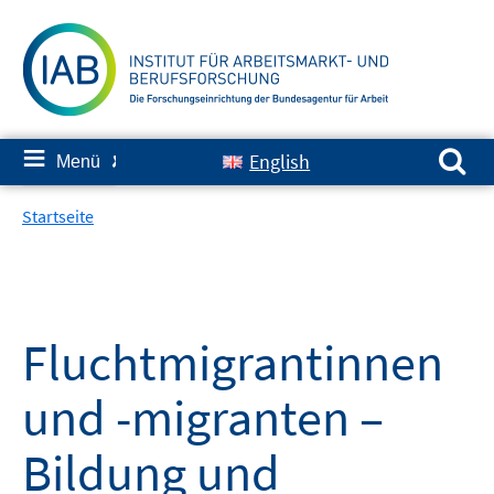
Springe
zum
Inhalt
Suchen nach:
≡
English
Menü
✘
Startseite
Fluchtmigrantinnen
und -migranten –
Bildung und