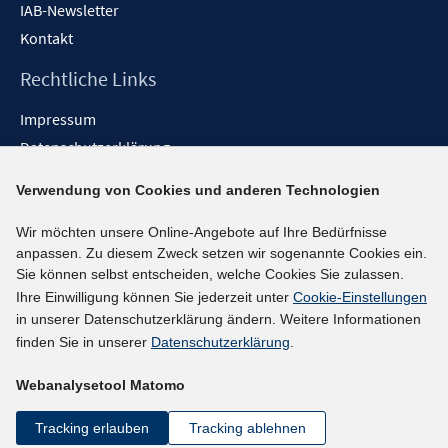
IAB-Newsletter
Kontakt
Rechtliche Links
Impressum
Datenschutzerklärung
Erklärung zur Barrierefreiheit
Verwendung von Cookies und anderen Technologien
Barrieren melden
Wir möchten unsere Online-Angebote auf Ihre Bedürfnisse
Social-Media-Kanäle
anpassen. Zu diesem Zweck setzen wir sogenannte Cookies ein.
Sie können selbst entscheiden, welche Cookies Sie zulassen.
BlueSky
Ihre Einwilligung können Sie jederzeit unter
Cookie-Einstellungen
YouTube
in unserer Datenschutzerklärung ändern. Weitere Informationen
LinkedIn
finden Sie in unserer
Datenschutzerklärung
.
XING
Webanalysetool Matomo
kununu
Netiquette
Tracking erlauben
Tracking ablehnen