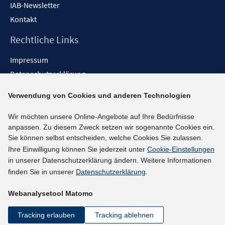
IAB-Newsletter
Kontakt
Rechtliche Links
Impressum
Datenschutzerklärung
Erklärung zur Barrierefreiheit
Verwendung von Cookies und anderen Technologien
Barrieren melden
Wir möchten unsere Online-Angebote auf Ihre Bedürfnisse
Social-Media-Kanäle
anpassen. Zu diesem Zweck setzen wir sogenannte Cookies ein.
Sie können selbst entscheiden, welche Cookies Sie zulassen.
BlueSky
Ihre Einwilligung können Sie jederzeit unter
Cookie-Einstellungen
YouTube
in unserer Datenschutzerklärung ändern. Weitere Informationen
LinkedIn
finden Sie in unserer
Datenschutzerklärung
.
XING
Webanalysetool Matomo
kununu
Netiquette
Tracking erlauben
Tracking ablehnen