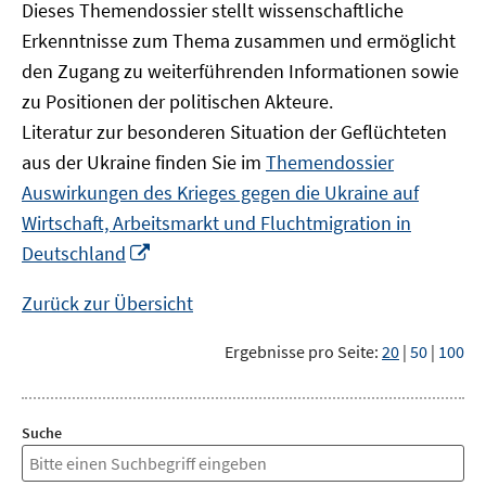
Dieses Themendossier stellt wissenschaftliche
Erkenntnisse zum Thema zusammen und ermöglicht
den Zugang zu weiterführenden Informationen sowie
zu Positionen der politischen Akteure.
Literatur zur besonderen Situation der Geflüchteten
aus der Ukraine finden Sie im
Themendossier
Auswirkungen des Krieges gegen die Ukraine auf
Wirtschaft, Arbeitsmarkt und Fluchtmigration in
In
Deutschland
neuem
Fenster
Zurück zur Übersicht
öffnen
Ergebnisse pro Seite:
20
|
50
|
100
Suche