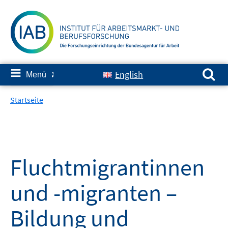
Springe
zum
Inhalt
Suchen nach:
≡
English
Menü
✘
Startseite
Fluchtmigrantinnen
und -migranten –
Bildung und