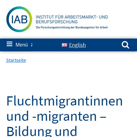
Springe
zum
Inhalt
Suchen nach:
≡
English
Menü
✘
Startseite
Fluchtmigrantinnen
und -migranten –
Bildung und