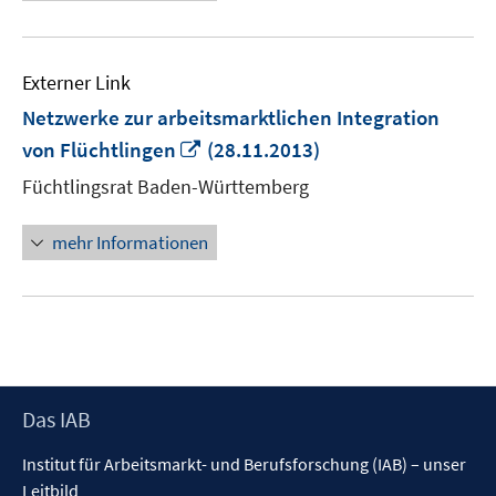
Externer Link
Netzwerke zur arbeitsmarktlichen Integration
In
von Flüchtlingen
(28.11.2013)
neuem
Füchtlingsrat Baden-Württemberg
Fenster
öffnen
mehr Informationen
Footer
Das IAB
Inhalt
Institut für Arbeitsmarkt- und Berufsforschung (IAB) – unser
Leitbild