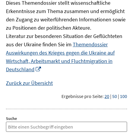
Dieses Themendossier stellt wissenschaftliche
Erkenntnisse zum Thema zusammen und ermöglicht
den Zugang zu weiterführenden Informationen sowie
zu Positionen der politischen Akteure.
Literatur zur besonderen Situation der Geflüchteten
aus der Ukraine finden Sie im
Themendossier
Auswirkungen des Krieges gegen die Ukraine auf
Wirtschaft, Arbeitsmarkt und Fluchtmigration in
In
Deutschland
neuem
Fenster
Zurück zur Übersicht
öffnen
Ergebnisse pro Seite:
20
|
50
|
100
Suche