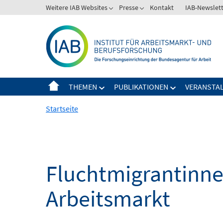
Springe
Weitere IAB Websites
Presse
Kontakt
IAB-Newslet
zum
Inhalt
THEMEN
PUBLIKATIONEN
VERANSTA
Startseite
Fluchtmigrantinne
Arbeitsmarkt