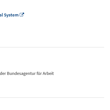
In
al System
neuem
Fenster
öffnen
 der Bundesagentur für Arbeit