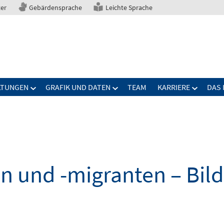
ter
Gebärdensprache
Leichte Sprache
LTUNGEN
GRAFIK UND DATEN
TEAM
KARRIERE
DAS 
n und -migranten – Bil