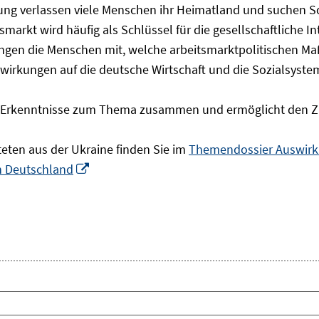
olgung verlassen viele Menschen ihr Heimatland und suchen 
markt wird häufig als Schlüssel für die gesellschaftliche I
ingen die Menschen mit, welche arbeitsmarktpolitischen Ma
rkungen auf die deutsche Wirtschaft und die Sozialsysteme 
he Erkenntnisse zum Thema zusammen und ermöglicht den Z
teten aus der Ukraine finden Sie im
Themendossier Auswirku
In
in Deutschland
neuem
Fenster
öffnen