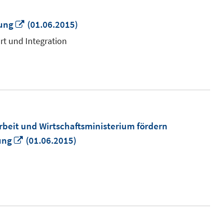
In
dung
(01.06.2015)
neuem
rt und Integration
Fenster
öffnen
eit und Wirtschaftsministerium fördern
In
ung
(01.06.2015)
neuem
Fenster
öffnen