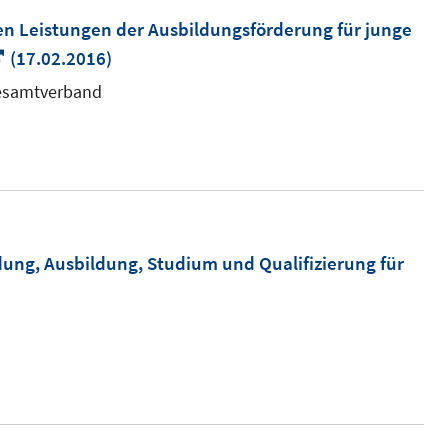
en Leistungen der Ausbildungsförderung für junge
In
(17.02.2016)
neuem
Gesamtverband
Fenster
öffnen
dung, Ausbildung, Studium und Qualifizierung für