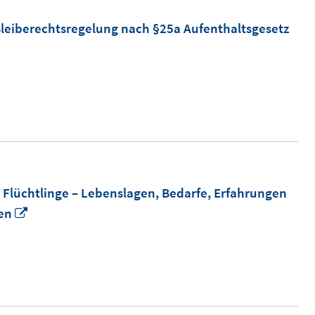
Bleiberechtsregelung nach §25a Aufenthaltsgesetz
 Flüchtlinge – Lebenslagen, Bedarfe, Erfahrungen
In
en
neuem
Fenster
öffnen