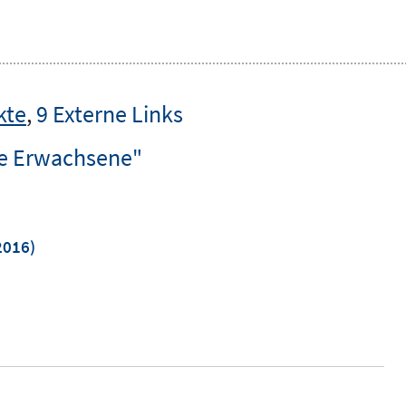
kte
,
9 Externe Links
ge Erwachsene"
2016)