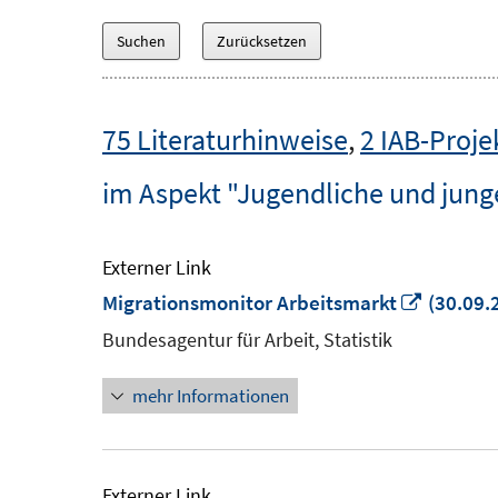
75 Literaturhinweise
,
2 IAB-Proje
im Aspekt "Jugendliche und jun
Externer Link
In
Migrationsmonitor Arbeitsmarkt
(30.09.
neuem
Bundesagentur für Arbeit, Statistik
Fenster
mehr Informationen
öffnen
Externer Link