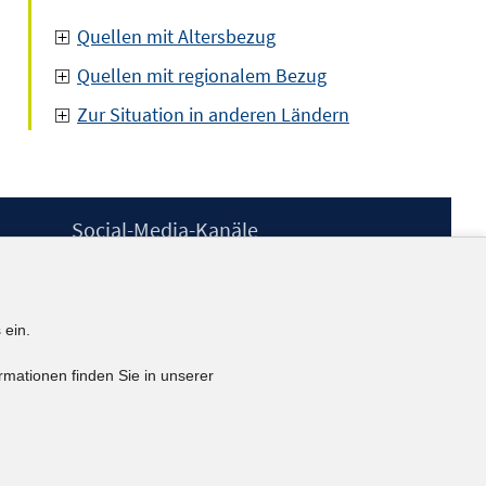
Quellen mit Altersbezug
Quellen mit regionalem Bezug
Zur Situation in anderen Ländern
Social-Media-Kanäle
BlueSky
YouTube
LinkedIn
 ein.
XING
kununu
rmationen finden Sie in unserer
Netiquette