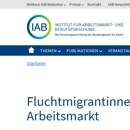
Springe
Weitere IAB Websites
Presse
Kontakt
IAB-Newslet
zum
Inhalt
THEMEN
PUBLIKATIONEN
VERANSTA
Startseite
Fluchtmigrantinne
Arbeitsmarkt