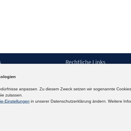
s
Rechtliche Links
Impressum
ologien
etter
Datenschutzerklärung
Erklärung zur Barrierefreiheit
edürfnisse anpassen. Zu diesem Zweck setzen wir sogenannte Cookies
Barrieren melden
ie zulassen.
ie-Einstellungen
in unserer Datenschutzerklärung ändern. Weitere Info