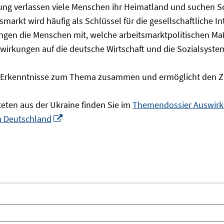
olgung verlassen viele Menschen ihr Heimatland und suchen 
markt wird häufig als Schlüssel für die gesellschaftliche I
ingen die Menschen mit, welche arbeitsmarktpolitischen Ma
rkungen auf die deutsche Wirtschaft und die Sozialsysteme 
he Erkenntnisse zum Thema zusammen und ermöglicht den Z
teten aus der Ukraine finden Sie im
Themendossier Auswirku
In
in Deutschland
neuem
Fenster
öffnen