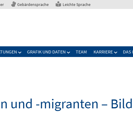
ter
Gebärdensprache
Leichte Sprache
LTUNGEN
GRAFIK UND DATEN
TEAM
KARRIERE
DAS 
n und -migranten – Bil