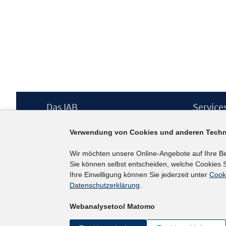
Footer
Das IAB
Service
Inhalt
Institut für Arbeitsmarkt- und
Presse
Verwendung von Cookies und anderen Techn
Berufsforschung (IAB) – unser Leitbild
IAB-Newsl
Institutsleitung
Kontakt
Wir möchten unsere Online-Angebote auf Ihre B
Graduiertenprogramm
Sie können selbst entscheiden, welche Cookies S
Befragungen
Ihre Einwilligung können Sie jederzeit unter
Cook
Projekte
Datenschutzerklärung
.
Wissenschaftlicher Beirat
Webanalysetool Matomo