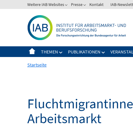
Springe
Weitere IAB Websites
Presse
Kontakt
IAB-Newslet
zum
Inhalt
THEMEN
PUBLIKATIONEN
VERANSTA
Startseite
Fluchtmigrantinne
Arbeitsmarkt