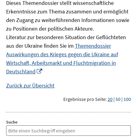
Dieses Themendossier stellt wissenschaftliche
Erkenntnisse zum Thema zusammen und ermöglicht
den Zugang zu weiterführenden Informationen sowie
zu Positionen der politischen Akteure.
Literatur zur besonderen Situation der Geflüchteten
aus der Ukraine finden Sie im
Themendossier
Auswirkungen des Krieges gegen die Ukraine auf
Wirtschaft, Arbeitsmarkt und Fluchtmigration in
In
Deutschland
neuem
Fenster
Zurück zur Übersicht
öffnen
Ergebnisse pro Seite:
20
|
50
|
100
Suche