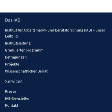
Footer
Das IAB
Inhalt
Institut für Arbeitsmarkt- und Berufsforschung (IAB) – unser
Leitbild
Institutsleitung
Graduiertenprogramm
Befragungen
Projekte
Wissenschaftlicher Beirat
Services
Presse
IAB-Newsletter
Kontakt