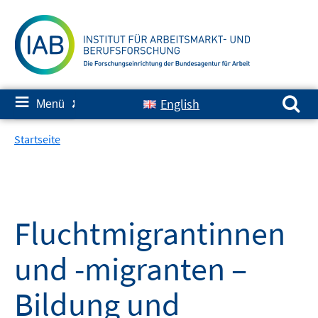
Springe
zum
Inhalt
Suchen nach:
≡
English
Menü
✘
Startseite
Fluchtmigrantinnen
und -migranten –
Bildung und