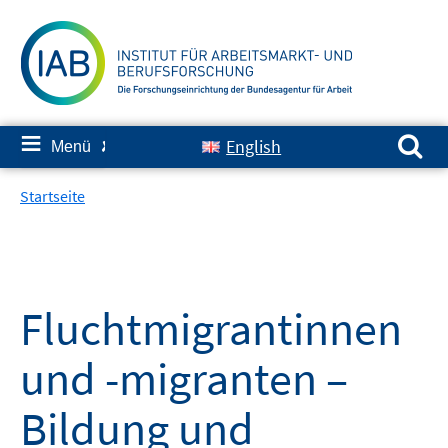
Springe
zum
Inhalt
Suchen nach:
≡
English
Menü
✘
Startseite
Fluchtmigrantinnen
und -migranten –
Bildung und