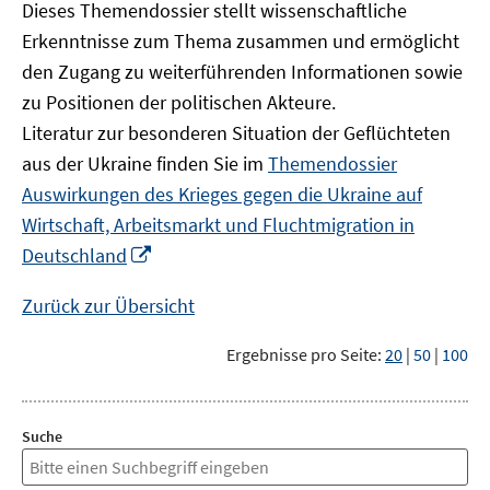
Dieses Themendossier stellt wissenschaftliche
Erkenntnisse zum Thema zusammen und ermöglicht
den Zugang zu weiterführenden Informationen sowie
zu Positionen der politischen Akteure.
Literatur zur besonderen Situation der Geflüchteten
aus der Ukraine finden Sie im
Themendossier
Auswirkungen des Krieges gegen die Ukraine auf
Wirtschaft, Arbeitsmarkt und Fluchtmigration in
In
Deutschland
neuem
Fenster
Zurück zur Übersicht
öffnen
Ergebnisse pro Seite:
20
|
50
|
100
Suche