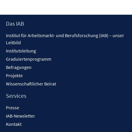
Footer
Das IAB
Inhalt
Institut für Arbeitsmarkt- und Berufsforschung (IAB) – unser
Leitbild
Institutsleitung
Graduiertenprogramm
Befragungen
Projekte
Wissenschaftlicher Beirat
Services
Presse
IAB-Newsletter
Kontakt