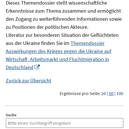
Dieses Themendossier stellt wissenschaftliche
Erkenntnisse zum Thema zusammen und ermöglicht
den Zugang zu weiterführenden Informationen sowie
zu Positionen der politischen Akteure.
Literatur zur besonderen Situation der Geflüchteten
aus der Ukraine finden Sie im
Themendossier
Auswirkungen des Krieges gegen die Ukraine auf
Wirtschaft, Arbeitsmarkt und Fluchtmigration in
In
Deutschland
neuem
Fenster
Zurück zur Übersicht
öffnen
Ergebnisse pro Seite:
20
|
50
|
100
Suche