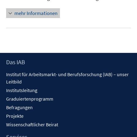
mehr Informationen
Footer
Das IAB
Inhalt
Institut für Arbeitsmarkt- und Berufsforschung (IAB) – unser
Leitbild
Institutsleitung
Graduiertenprogramm
Befragungen
Projekte
Wissenschaftlicher Beirat
Services