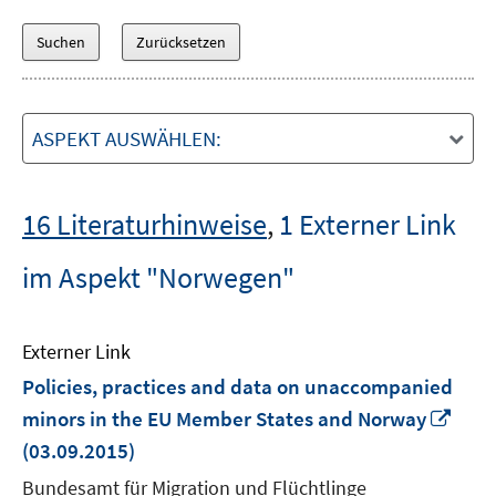
ASPEKT AUSWÄHLEN:
16 Literaturhinweise
,
1 Externer Link
im Aspekt "Norwegen"
Externer Link
Policies, practices and data on unaccompanied
In
minors in the EU Member States and Norway
neu
(03.09.2015)
Fens
Bundesamt für Migration und Flüchtlinge
öffn