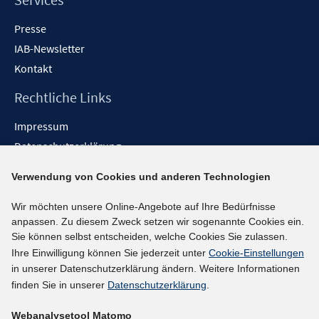
Presse
IAB-Newsletter
Kontakt
Rechtliche Links
Impressum
Datenschutzerklärung
Erklärung zur Barrierefreiheit
Verwendung von Cookies und anderen Technologien
Barrieren melden
Wir möchten unsere Online-Angebote auf Ihre Bedürfnisse
Social-Media-Kanäle
anpassen. Zu diesem Zweck setzen wir sogenannte Cookies ein.
Sie können selbst entscheiden, welche Cookies Sie zulassen.
BlueSky
Ihre Einwilligung können Sie jederzeit unter
Cookie-Einstellungen
YouTube
in unserer Datenschutzerklärung ändern. Weitere Informationen
LinkedIn
finden Sie in unserer
Datenschutzerklärung
.
XING
Webanalysetool Matomo