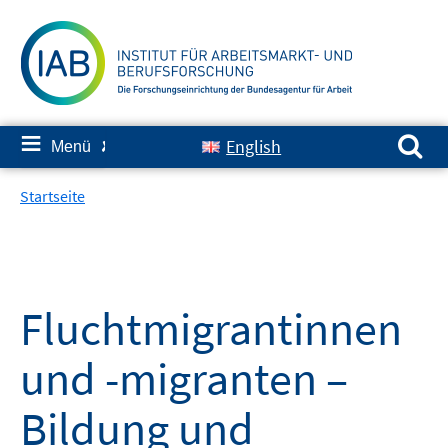
Springe
zum
Inhalt
Suchen nach:
≡
English
Menü
✘
Startseite
Fluchtmigrantinnen
und -migranten –
Bildung und