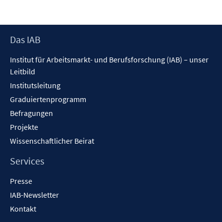
Footer
Das IAB
Inhalt
Institut für Arbeitsmarkt- und Berufsforschung (IAB) – unser
Leitbild
Institutsleitung
Graduiertenprogramm
Befragungen
Projekte
Wissenschaftlicher Beirat
Services
Presse
IAB-Newsletter
Kontakt