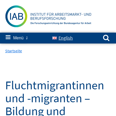
Springe
zum
Inhalt
Suchen nach:
≡
English
Menü
✘
Startseite
Fluchtmigrantinnen
und -migranten –
Bildung und