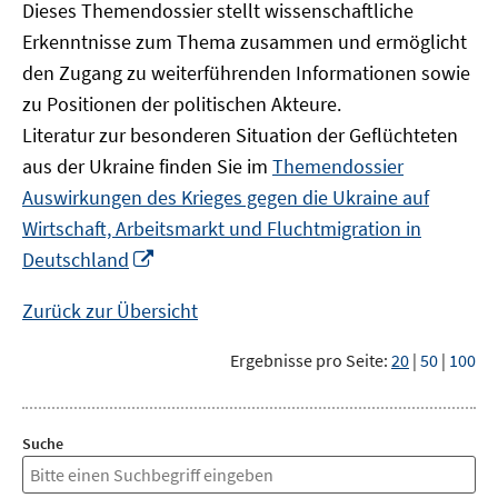
Dieses Themendossier stellt wissenschaftliche
Erkenntnisse zum Thema zusammen und ermöglicht
den Zugang zu weiterführenden Informationen sowie
zu Positionen der politischen Akteure.
Literatur zur besonderen Situation der Geflüchteten
aus der Ukraine finden Sie im
Themendossier
Auswirkungen des Krieges gegen die Ukraine auf
Wirtschaft, Arbeitsmarkt und Fluchtmigration in
In
Deutschland
neuem
Fenster
Zurück zur Übersicht
öffnen
Ergebnisse pro Seite:
20
|
50
|
100
Suche