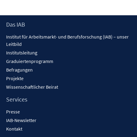
Footer
Das IAB
Inhalt
Institut für Arbeitsmarkt- und Berufsforschung (IAB) – unser
Leitbild
Institutsleitung
Graduiertenprogramm
Befragungen
Projekte
Wissenschaftlicher Beirat
Services
Presse
IAB-Newsletter
Kontakt