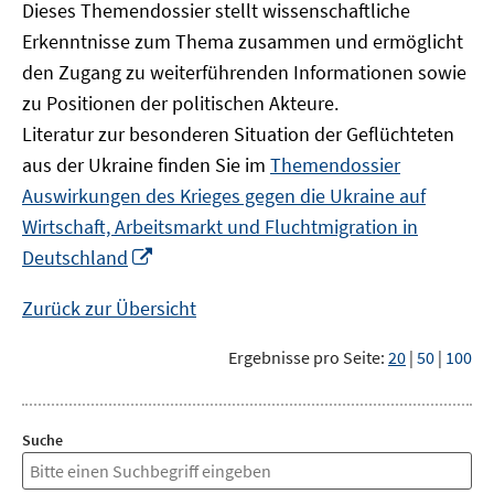
Dieses Themendossier stellt wissenschaftliche
Erkenntnisse zum Thema zusammen und ermöglicht
den Zugang zu weiterführenden Informationen sowie
zu Positionen der politischen Akteure.
Literatur zur besonderen Situation der Geflüchteten
aus der Ukraine finden Sie im
Themendossier
Auswirkungen des Krieges gegen die Ukraine auf
Wirtschaft, Arbeitsmarkt und Fluchtmigration in
In
Deutschland
neuem
Fenster
Zurück zur Übersicht
öffnen
Ergebnisse pro Seite:
20
|
50
|
100
Suche