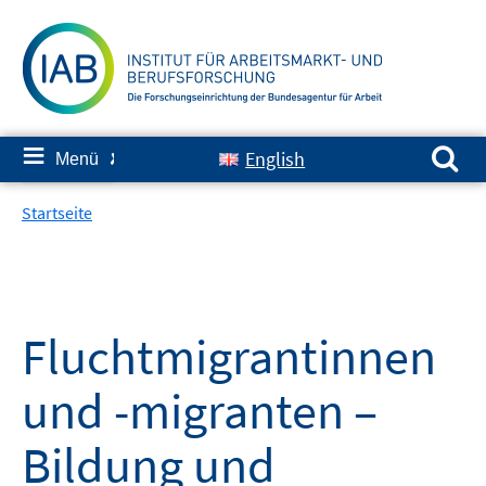
Springe
zum
Inhalt
Suchen nach:
≡
English
Menü
✘
Startseite
Fluchtmigrantinnen
und -migranten –
Bildung und