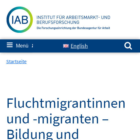
Springe
zum
Inhalt
Suchen nach:
≡
English
Menü
✘
Startseite
Fluchtmigrantinnen
und -migranten –
Bildung und