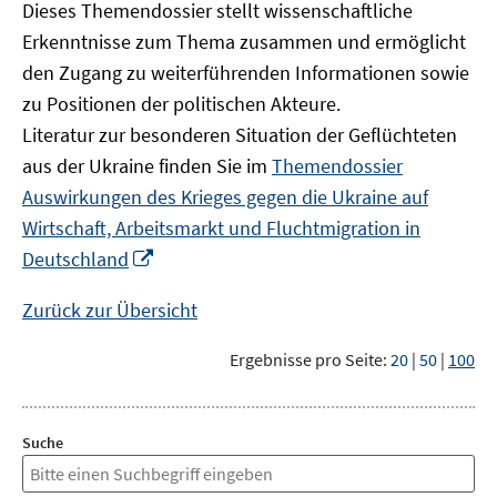
Dieses Themendossier stellt wissenschaftliche
Erkenntnisse zum Thema zusammen und ermöglicht
den Zugang zu weiterführenden Informationen sowie
zu Positionen der politischen Akteure.
Literatur zur besonderen Situation der Geflüchteten
aus der Ukraine finden Sie im
Themendossier
Auswirkungen des Krieges gegen die Ukraine auf
Wirtschaft, Arbeitsmarkt und Fluchtmigration in
In
Deutschland
neuem
Fenster
Zurück zur Übersicht
öffnen
Ergebnisse pro Seite:
20
|
50
|
100
Suche