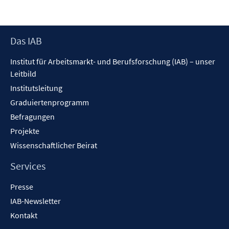
Footer
Das IAB
Inhalt
Institut für Arbeitsmarkt- und Berufsforschung (IAB) – unser
Leitbild
Institutsleitung
Graduiertenprogramm
Befragungen
Projekte
Wissenschaftlicher Beirat
Services
Presse
IAB-Newsletter
Kontakt