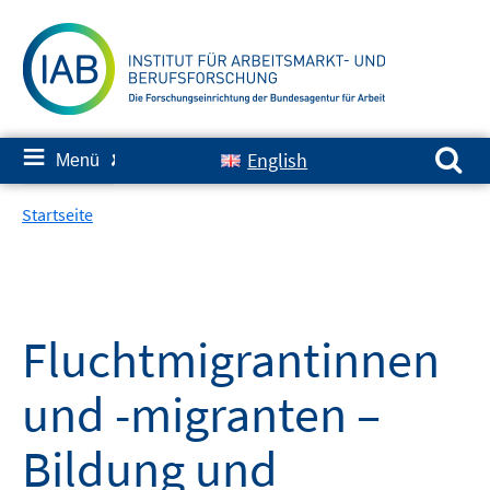
Springe
zum
Inhalt
Suchen nach:
≡
English
Menü
✘
Startseite
Fluchtmigrantinnen
und -migranten –
Bildung und