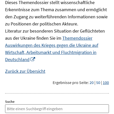
Dieses Themendossier stellt wissenschaftliche
Erkenntnisse zum Thema zusammen und ermöglicht
den Zugang zu weiterführenden Informationen sowie
zu Positionen der politischen Akteure.
Literatur zur besonderen Situation der Geflüchteten
aus der Ukraine finden Sie im
Themendossier
Auswirkungen des Krieges gegen die Ukraine auf
Wirtschaft, Arbeitsmarkt und Fluchtmigration in
In
Deutschland
neuem
Fenster
Zurück zur Übersicht
öffnen
Ergebnisse pro Seite:
20
|
50
|
100
Suche