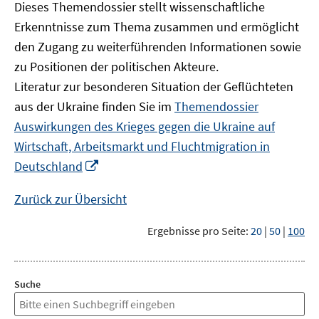
Dieses Themendossier stellt wissenschaftliche
Erkenntnisse zum Thema zusammen und ermöglicht
den Zugang zu weiterführenden Informationen sowie
zu Positionen der politischen Akteure.
Literatur zur besonderen Situation der Geflüchteten
aus der Ukraine finden Sie im
Themendossier
Auswirkungen des Krieges gegen die Ukraine auf
Wirtschaft, Arbeitsmarkt und Fluchtmigration in
In
Deutschland
neuem
Fenster
Zurück zur Übersicht
öffnen
Ergebnisse pro Seite:
20
|
50
|
100
Suche