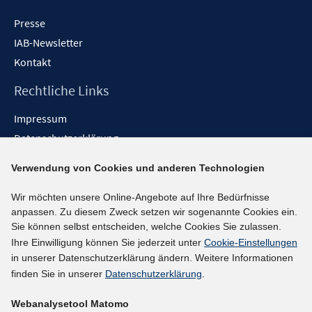
Presse
IAB-Newsletter
Kontakt
Rechtliche Links
Impressum
Datenschutzerklärung
Erklärung zur Barrierefreiheit
Verwendung von Cookies und anderen Technologien
Barrieren melden
Wir möchten unsere Online-Angebote auf Ihre Bedürfnisse
Social-Media-Kanäle
anpassen. Zu diesem Zweck setzen wir sogenannte Cookies ein.
Sie können selbst entscheiden, welche Cookies Sie zulassen.
BlueSky
Ihre Einwilligung können Sie jederzeit unter
Cookie-Einstellungen
YouTube
in unserer Datenschutzerklärung ändern. Weitere Informationen
LinkedIn
finden Sie in unserer
Datenschutzerklärung
.
XING
Webanalysetool Matomo
kununu