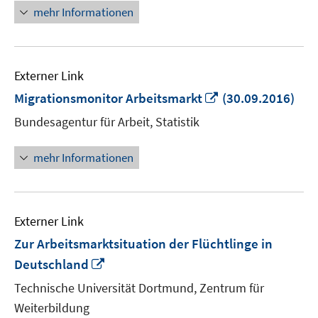
Fenster
mehr Informationen
öffnen
Externer Link
In
Migrationsmonitor Arbeitsmarkt
(30.09.2016)
neuem
Bundesagentur für Arbeit, Statistik
Fenster
öffnen
mehr Informationen
Externer Link
Zur Arbeitsmarktsituation der Flüchtlinge in
In
Deutschland
neuem
Technische Universität Dortmund, Zentrum für
Fenster
Weiterbildung
öffnen