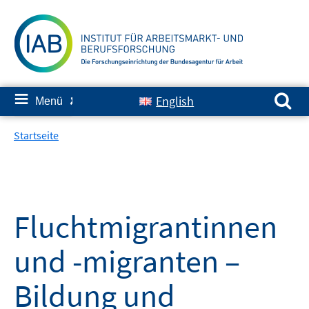
Springe
zum
Inhalt
Suchen nach:
≡
English
Menü
✘
Startseite
Fluchtmigrantinnen
und -migranten –
Bildung und