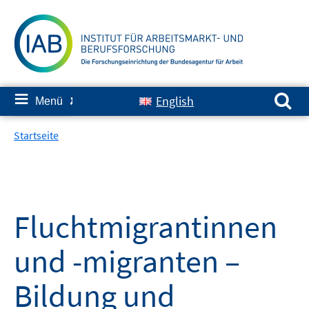
Springe
zum
Inhalt
Suchen nach:
≡
English
Menü
✘
Startseite
Fluchtmigrantinnen
und -migranten –
Bildung und