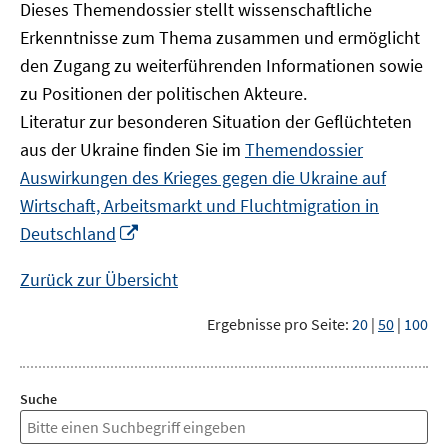
Dieses Themendossier stellt wissenschaftliche
Erkenntnisse zum Thema zusammen und ermöglicht
den Zugang zu weiterführenden Informationen sowie
zu Positionen der politischen Akteure.
Literatur zur besonderen Situation der Geflüchteten
aus der Ukraine finden Sie im
Themendossier
Auswirkungen des Krieges gegen die Ukraine auf
Wirtschaft, Arbeitsmarkt und Fluchtmigration in
In
Deutschland
neuem
Fenster
Zurück zur Übersicht
öffnen
Ergebnisse pro Seite:
20
|
50
|
100
Suche