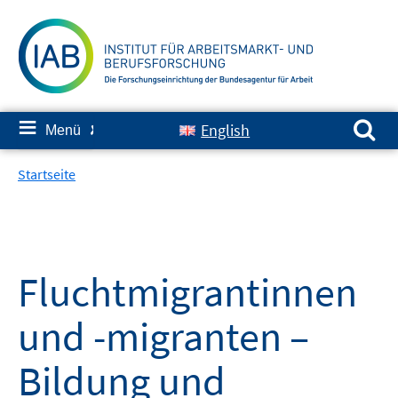
Springe
zum
Inhalt
Suchen nach:
≡
English
Menü
✘
Startseite
Fluchtmigrantinnen
und -migranten –
Bildung und