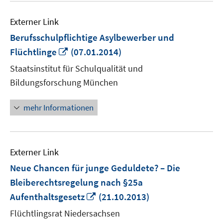
Externer Link
Berufsschulpflichtige Asylbewerber und
In
Flüchtlinge
(07.01.2014)
neuem
Staatsinstitut für Schulqualität und
Fenster
Bildungsforschung München
öffnen
mehr Informationen
Externer Link
Neue Chancen für junge Geduldete? – Die
Bleiberechtsregelung nach §25a
In
Aufenthaltsgesetz
(21.10.2013)
neuem
Flüchtlingsrat Niedersachsen
Fenster