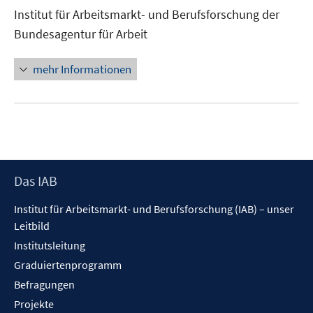
neuem
Institut für Arbeitsmarkt- und Berufsforschung der
Fenster
Bundesagentur für Arbeit
öffnen
mehr Informationen
Footer
Das IAB
Inhalt
Institut für Arbeitsmarkt- und Berufsforschung (IAB) – unser
Leitbild
Institutsleitung
Graduiertenprogramm
Befragungen
Projekte