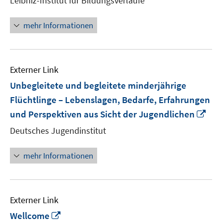
Leibniz-Institut für Bildungsverläufe
Fenster
öffnen
mehr Informationen
Externer Link
Unbegleitete und begleitete minderjährige
Flüchtlinge – Lebenslagen, Bedarfe, Erfahrungen
In
und Perspektiven aus Sicht der Jugendlichen
ne
Deutsches Jugendinstitut
Fen
öff
mehr Informationen
Externer Link
In
Wellcome