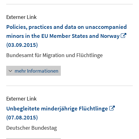
Externer Link
Policies, practices and data on unaccompanied
In
minors in the EU Member States and Norway
neu
(03.09.2015)
Fens
Bundesamt für Migration und Flüchtlinge
öffn
mehr Informationen
Externer Link
In
Unbegleitete minderjährige Flüchtlinge
neuem
(07.08.2015)
Fenster
Deutscher Bundestag
öffnen