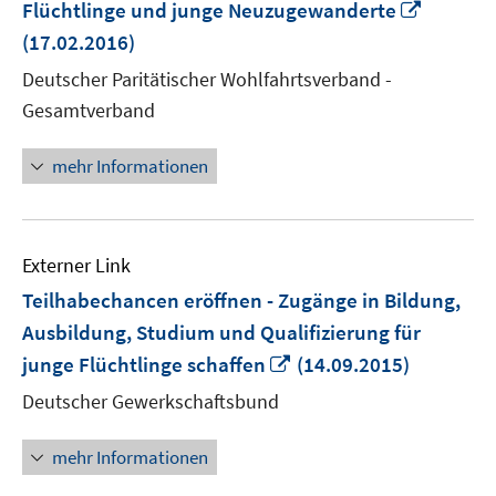
In
Flüchtlinge und junge Neuzugewanderte
neuem
(17.02.2016)
Fenster
Deutscher Paritätischer Wohlfahrtsverband -
öffnen
Gesamtverband
mehr Informationen
Externer Link
Teilhabechancen eröffnen - Zugänge in Bildung,
Ausbildung, Studium und Qualifizierung für
In
junge Flüchtlinge schaffen
(14.09.2015)
neuem
Deutscher Gewerkschaftsbund
Fenster
öffnen
mehr Informationen