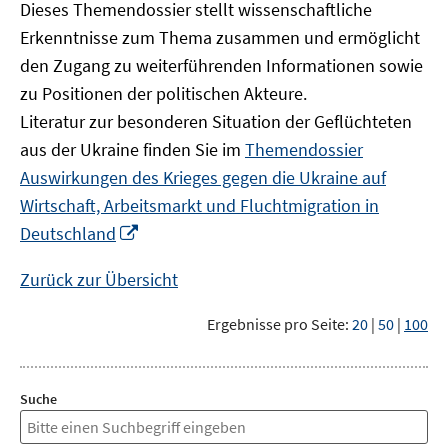
Dieses Themendossier stellt wissenschaftliche
Erkenntnisse zum Thema zusammen und ermöglicht
den Zugang zu weiterführenden Informationen sowie
zu Positionen der politischen Akteure.
Literatur zur besonderen Situation der Geflüchteten
aus der Ukraine finden Sie im
Themendossier
Auswirkungen des Krieges gegen die Ukraine auf
Wirtschaft, Arbeitsmarkt und Fluchtmigration in
In
Deutschland
neuem
Fenster
Zurück zur Übersicht
öffnen
Ergebnisse pro Seite:
20
|
50
|
100
Suche