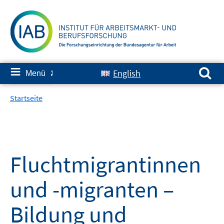
Springe
zum
Inhalt
Suchen nach:
≡
English
Menü
✘
Startseite
Fluchtmigrantinnen
und -migranten –
Bildung und