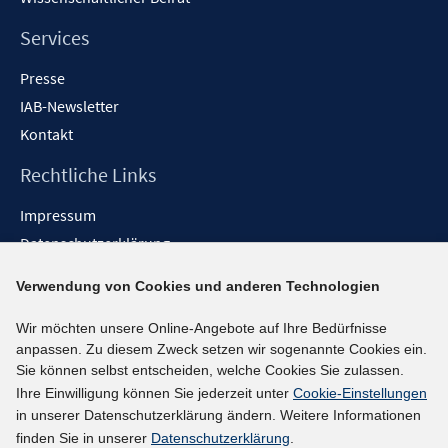
Services
Presse
IAB-Newsletter
Kontakt
Rechtliche Links
Impressum
Datenschutzerklärung
Erklärung zur Barrierefreiheit
Verwendung von Cookies und anderen Technologien
Barrieren melden
Wir möchten unsere Online-Angebote auf Ihre Bedürfnisse
Social-Media-Kanäle
anpassen. Zu diesem Zweck setzen wir sogenannte Cookies ein.
Sie können selbst entscheiden, welche Cookies Sie zulassen.
BlueSky
Ihre Einwilligung können Sie jederzeit unter
Cookie-Einstellungen
YouTube
in unserer Datenschutzerklärung ändern. Weitere Informationen
LinkedIn
finden Sie in unserer
Datenschutzerklärung
.