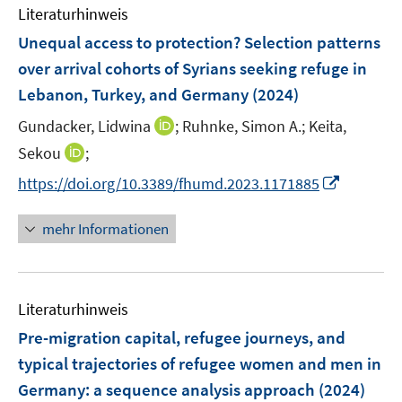
e
e
F
F
Literaturhinweis
m
n
n
e
e
F
Unequal access to protection? Selection patterns
s
s
n
n
e
t
t
over arrival cohorts of Syrians seeking refuge in
s
s
n
e
e
Lebanon, Turkey, and Germany
t
t
(2024)
s
r
r
e
e
t
I
Gundacker, Lidwina
;
Ruhnke, Simon A.;
Keita,
ö
ö
r
r
e
n
I
Sekou
;
f
f
ö
ö
r
n
n
f
f
f
f
I
https://doi.org/10.3389/fhumd.2023.1171885
ö
e
n
n
n
f
f
n
f
u
e
e
e
n
n
n
mehr Informationen
f
e
u
n
n
e
e
e
n
m
e
n
n
u
e
F
m
e
n
e
F
Literaturhinweis
m
n
e
F
Pre-migration capital, refugee journeys, and
s
n
e
t
typical trajectories of refugee women and men in
s
n
e
Germany: a sequence analysis approach
t
(2024)
s