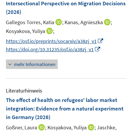
Intersectional Perspective on Migration Decisions
(2026)
I
I
Gallegos Torres, Katia
;
Kanas, Agnieszka
;
n
n
I
Kosyakova, Yuliya
;
n
n
n
I
https://osf.io/preprints/socarxiv/a38zj_v1
e
e
n
n
I
https://doi.org/10.31235/osf.io/a38zj_v1
u
u
e
n
n
e
e
u
e
n
mehr Informationen
m
m
e
u
e
F
F
m
e
u
e
e
F
m
e
n
n
e
F
Literaturhinweis
m
s
s
n
e
F
The effect of health on refugees' labor market
t
t
s
n
e
e
e
integration: Evidence from a natural experiment
t
s
n
r
r
e
in Germany
(2026)
t
s
ö
ö
r
e
t
I
I
Goßner, Laura
;
Kosyakova, Yuliya
;
Jaschke,
f
f
ö