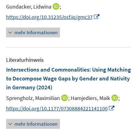
r
e
t
I
Gundacker, Lidwina
;
ö
r
e
n
f
I
https://doi.org/10.31235/osf.io/gmc37
ö
r
n
f
n
f
ö
e
n
n
f
mehr Informationen
f
u
e
e
n
f
e
n
u
e
n
m
e
n
e
F
Literaturhinweis
m
n
e
F
Intersections and Commonalities: Using Matching
n
e
to Decompose Wage Gaps by Gender and Nativity
s
n
in Germany
(2024)
t
s
e
t
I
I
Sprengholz, Maximilian
;
Hamjediers, Maik
;
r
e
n
n
I
https://doi.org/10.1177/07308884221141100
ö
r
n
n
n
f
ö
e
e
n
f
mehr Informationen
f
u
u
e
n
f
e
e
u