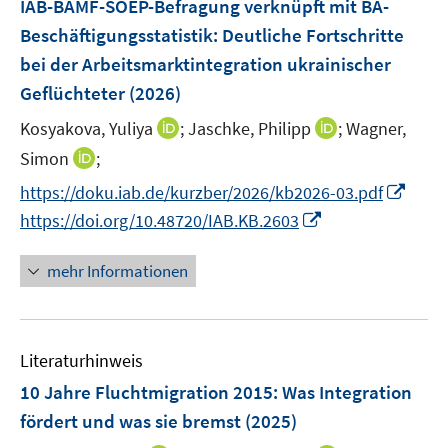
IAB-BAMF-SOEP-Befragung verknüpft mit BA-
n
n
e
Beschäftigungsstatistik: Deutliche Fortschritte
s
s
n
bei der Arbeitsmarktintegration ukrainischer
t
t
s
e
e
Geflüchteter
(2026)
t
r
r
e
I
I
Kosyakova, Yuliya
;
Jaschke, Philipp
;
Wagner,
ö
ö
r
n
n
I
Simon
;
f
f
ö
n
n
n
f
f
I
f
https://doku.iab.de/kurzber/2026/kb2026-03.pdf
e
e
n
n
n
n
f
I
https://doi.org/10.48720/IAB.KB.2603
u
u
e
e
e
n
n
n
e
e
u
n
n
e
e
n
mehr Informationen
m
m
e
u
n
e
F
F
m
e
u
e
e
F
m
e
n
n
e
F
Literaturhinweis
m
s
s
n
e
F
10 Jahre Fluchtmigration 2015: Was Integration
t
t
s
n
e
e
e
fördert und was sie bremst
(2025)
t
s
n
r
r
e