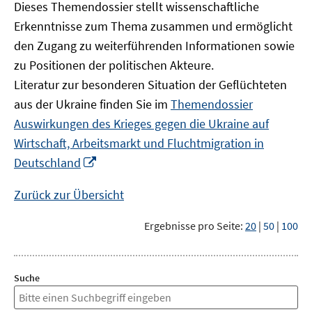
Dieses Themendossier stellt wissenschaftliche
Erkenntnisse zum Thema zusammen und ermöglicht
den Zugang zu weiterführenden Informationen sowie
zu Positionen der politischen Akteure.
Literatur zur besonderen Situation der Geflüchteten
aus der Ukraine finden Sie im
Themendossier
Auswirkungen des Krieges gegen die Ukraine auf
Wirtschaft, Arbeitsmarkt und Fluchtmigration in
In
Deutschland
neuem
Fenster
Zurück zur Übersicht
öffnen
Ergebnisse pro Seite:
20
|
50
|
100
Suche