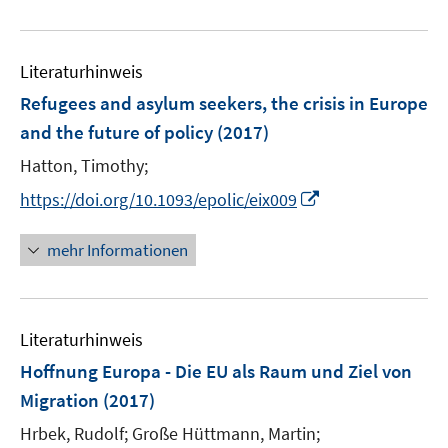
e
n
m
m
e
u
e
F
F
m
e
n
e
e
F
Literaturhinweis
m
n
n
e
F
Refugees and asylum seekers, the crisis in Europe
s
s
n
e
t
t
and the future of policy
(2017)
s
n
e
e
t
Hatton, Timothy;
s
r
r
e
t
I
https://doi.org/10.1093/epolic/eix009
ö
ö
r
e
n
f
f
ö
r
n
mehr Informationen
f
f
f
ö
e
n
n
f
f
u
e
e
n
f
e
n
n
e
n
Literaturhinweis
m
n
e
F
Hoffnung Europa - Die EU als Raum und Ziel von
n
e
Migration
(2017)
n
Hrbek, Rudolf;
Große Hüttmann, Martin;
s