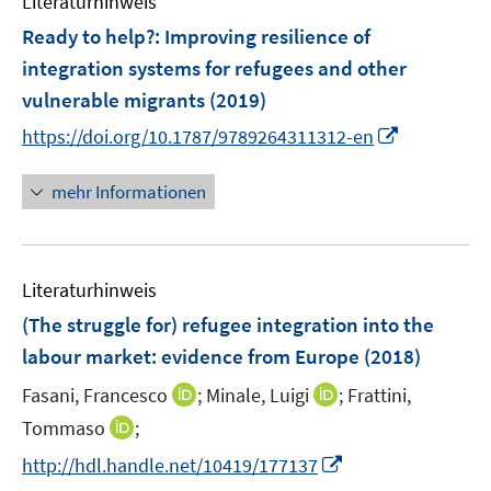
Literaturhinweis
m
n
n
F
e
Ready to help?
:
Improving resilience of
e
n
integration systems for refugees and other
n
vulnerable migrants
(2019)
s
I
t
https://doi.org/10.1787/9789264311312-en
n
e
n
r
mehr Informationen
e
ö
u
f
e
f
Literaturhinweis
m
n
F
e
(The struggle for) refugee integration into the
e
n
labour market
:
evidence from Europe
(2018)
n
I
I
Fasani, Francesco
;
Minale, Luigi
;
Frattini,
s
n
n
t
I
Tommaso
;
n
n
e
n
I
http://hdl.handle.net/10419/177137
e
e
r
n
n