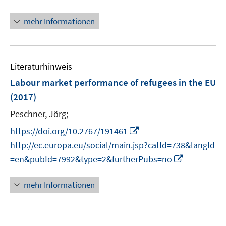
t
e
mehr Informationen
r
ö
f
Literaturhinweis
f
n
Labour market performance of refugees in the EU
e
(2017)
n
Peschner, Jörg;
I
https://doi.org/10.2767/191461
n
http://ec.europa.eu/social/main.jsp?catId=738&langId
n
I
=en&pubId=7992&type=2&furtherPubs=no
e
n
u
n
mehr Informationen
e
e
m
u
F
e