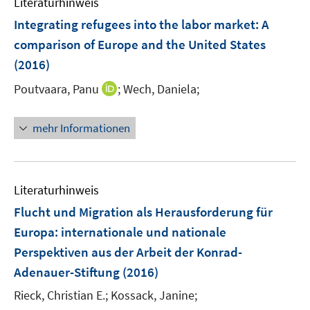
Literaturhinweis
m
n
e
F
Integrating refugees into the labor market
:
A
s
n
e
comparison of Europe and the United States
t
n
e
(2016)
s
r
t
I
Poutvaara, Panu
;
Wech, Daniela;
ö
e
n
f
r
n
f
mehr Informationen
ö
e
n
f
u
e
f
e
n
n
m
Literaturhinweis
e
F
Flucht und Migration als Herausforderung für
n
e
Europa
:
internationale und nationale
n
Perspektiven aus der Arbeit der Konrad-
s
t
Adenauer-Stiftung
(2016)
e
Rieck, Christian E.;
Kossack, Janine;
r