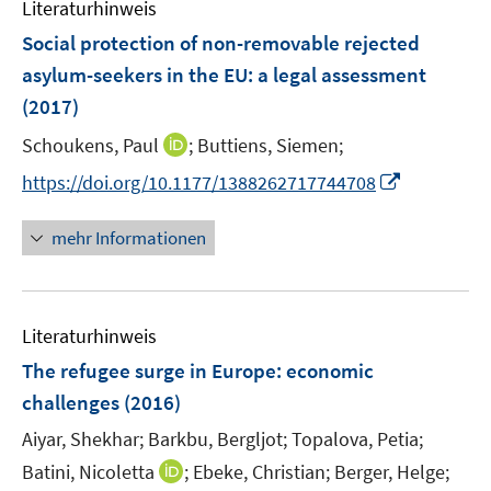
e
Literaturhinweis
m
n
F
Social protection of non-removable rejected
s
e
asylum-seekers in the EU
:
a legal assessment
t
n
(2017)
e
s
r
t
I
Schoukens, Paul
;
Buttiens, Siemen;
ö
e
n
I
https://doi.org/10.1177/1388262717744708
f
r
n
n
f
ö
e
n
n
mehr Informationen
f
u
e
e
f
e
u
n
n
m
e
e
F
Literaturhinweis
m
n
e
F
The refugee surge in Europe
:
economic
n
e
challenges
(2016)
s
n
t
Aiyar, Shekhar;
Barkbu, Bergljot;
Topalova, Petia;
s
e
t
I
Batini, Nicoletta
;
Ebeke, Christian;
Berger, Helge;
r