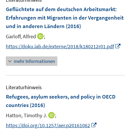
m
s
e
F
Geflüchtete auf dem deutschen Arbeitsmarkt:
t
n
e
e
Erfahrungen mit Migranten in der Vergangenheit
s
n
r
und in anderen Ländern
(2016)
t
s
ö
e
t
I
Garloff, Alfred
;
f
r
e
n
f
I
https://doku.iab.de/externe/2018/k180212r01.pdf
ö
r
n
n
n
f
ö
e
e
n
mehr Informationen
f
f
u
n
e
n
f
e
u
e
n
m
e
n
e
F
Literaturhinweis
m
n
e
F
Refugees, asylum seekers, and policy in OECD
n
e
countries
(2016)
s
n
t
I
Hatton, Timothy J.
;
s
e
n
t
I
https://doi.org/10.1257/aer.p20161062
r
n
e