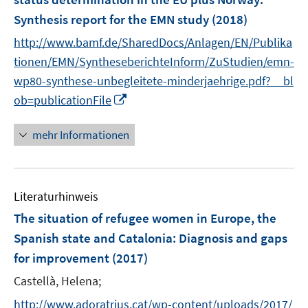
s
n
Synthesis report for the EMN study
t
(2018)
s
e
t
http://www.bamf.de/SharedDocs/Anlagen/EN/Publika
r
e
tionen/EMN/SyntheseberichteInform/ZuStudien/emn-
ö
r
wp80-synthese-unbegleitete-minderjaehrige.pdf?__bl
f
ö
I
ob=publicationFile
f
f
n
n
f
n
e
mehr Informationen
n
e
n
e
u
n
e
Literaturhinweis
m
F
The situation of refugee women in Europe, the
e
Spanish state and Catalonia
:
Diagnosis and gaps
n
for improvement
(2017)
s
t
Castellà, Helena;
e
http://www.adoratrius.cat/wp-content/uploads/2017/