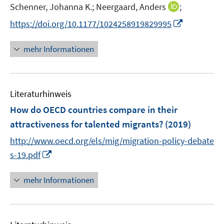
t
I
Schenner, Johanna K.;
Neergaard, Anders
;
s
e
n
t
I
https://doi.org/10.1177/1024258919829995
r
n
e
n
ö
e
r
n
mehr Informationen
f
u
ö
e
f
e
f
u
n
m
f
e
e
F
n
Literaturhinweis
m
n
e
e
F
How do OECD countries compare in their
n
n
e
attractiveness for talented migrants?
(2019)
s
n
t
http://www.oecd.org/els/mig/migration-policy-debate
s
e
I
t
s-19.pdf
r
n
e
ö
n
r
mehr Informationen
f
e
ö
f
u
f
n
e
f
e