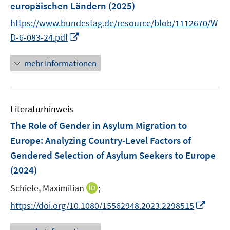
europäischen Ländern
(2025)
https://www.bundestag.de/resource/blob/1112670/W
I
D-6-083-24.pdf
n
n
mehr Informationen
e
u
e
Literaturhinweis
m
F
The Role of Gender in Asylum Migration to
e
Europe: Analyzing Country-Level Factors of
n
Gendered Selection of Asylum Seekers to Europe
s
(2024)
t
e
I
Schiele, Maximilian
;
r
n
I
https://doi.org/10.1080/15562948.2023.2298515
ö
n
n
f
e
n