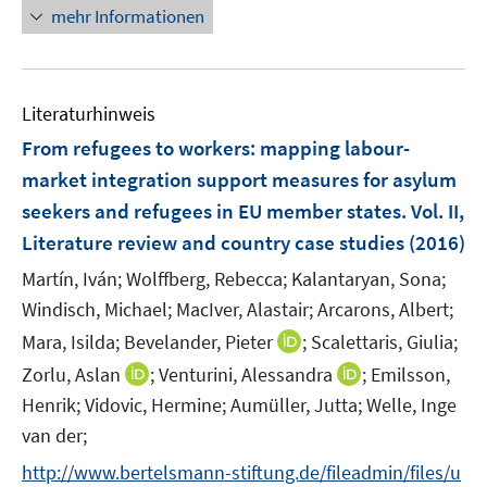
e
n
F
mehr Informationen
e
n
e
e
r
s
u
n
ö
t
e
s
f
e
Literaturhinweis
m
t
f
r
F
e
From refugees to workers
:
mapping labour-
n
ö
e
r
e
market integration support measures for asylum
f
n
ö
n
seekers and refugees in EU member states. Vol. II,
f
s
f
Literature review and country case studies
(2016)
n
t
f
e
e
n
Martín, Iván;
Wolffberg, Rebecca;
Kalantaryan, Sona;
n
r
e
Windisch, Michael;
MacIver, Alastair;
Arcarons, Albert;
ö
n
I
Mara, Isilda;
Bevelander, Pieter
;
Scalettaris, Giulia;
f
n
I
I
Zorlu, Aslan
;
Venturini, Alessandra
;
Emilsson,
f
n
n
n
n
Henrik;
Vidovic, Hermine;
Aumüller, Jutta;
Welle, Inge
e
n
n
e
van der;
u
e
e
n
e
http://www.bertelsmann-stiftung.de/fileadmin/files/u
u
u