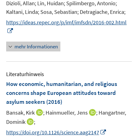
e
n
Dizioli, Allan;
Lin, Huidan;
Spilimbergo, Antonio;
ö
r
n
Kaltani, Linda;
Sosa, Sebastian;
Detragiache, Enrica;
f
ö
e
f
https://ideas.repec.org/p/imf/imfsdn/2016-002.html
f
u
n
I
f
e
e
n
n
m
n
n
e
F
mehr Informationen
e
n
e
u
n
e
s
Literaturhinweis
m
t
F
e
How economic, humanitarian, and religious
e
r
concerns shape European attitudes toward
n
ö
asylum seekers
(2016)
s
f
t
I
I
Bansak, Kirk
;
Hainmueller, Jens
f
;
Hangartner,
e
n
n
n
I
Dominik
;
r
n
n
e
n
I
https://doi.org/10.1126/science.aag2147
ö
e
e
n
n