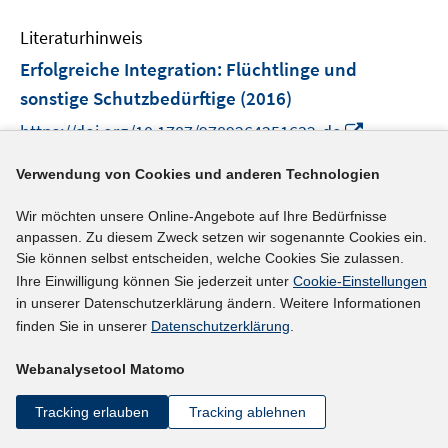
e
e
n
Literaturhinweis
m
F
Erfolgreiche Integration
:
Flüchtlinge und
e
sonstige Schutzbedürftige
(2016)
n
I
https://doi.org/10.1787/9789264251632-de
s
n
t
n
Verwendung von Cookies und anderen Technologien
mehr Informationen
e
e
r
Wir möchten unsere Online-Angebote auf Ihre Bedürfnisse
u
ö
anpassen. Zu diesem Zweck setzen wir sogenannte Cookies ein.
e
f
Sie können selbst entscheiden, welche Cookies Sie zulassen.
Literaturhinweis
m
f
Ihre Einwilligung können Sie jederzeit unter
Cookie-Einstellungen
F
Flüchtlinge sind sehr ungleich auf die EU-Länder
n
in unserer Datenschutzerklärung ändern. Weitere Informationen
e
e
finden Sie in unserer
Datenschutzerklärung
.
verteilt
:
auch bezogen auf die Wirtschaftskraft
n
n
und Einwohnerzahl
(2015)
s
Webanalysetool Matomo
t
Brenke, Karl;
Tracking erlauben
Tracking ablehnen
e
http://www.diw.de/documents/publikationen/73/diw_
r