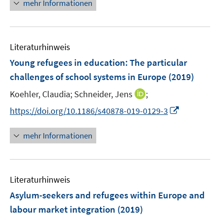
n
n
mehr Informationen
e
e
f
u
e
e
m
m
f
e
n
u
F
F
n
m
e
e
e
e
F
Literaturhinweis
m
n
n
n
e
F
Young refugees in education: The particular
s
s
n
e
t
t
challenges of school systems in Europe
(2019)
s
n
e
e
t
I
Koehler, Claudia;
Schneider, Jens
;
s
r
r
e
n
t
I
https://doi.org/10.1186/s40878-019-0129-3
ö
ö
r
n
e
n
f
f
ö
e
r
n
f
f
mehr Informationen
f
u
ö
e
n
n
f
e
f
u
e
e
n
m
f
e
n
n
e
F
n
Literaturhinweis
m
n
e
e
F
Asylum-seekers and refugees within Europe and
n
n
e
labour market integration
(2019)
s
n