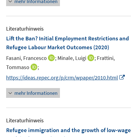
mehr Informationen
e
f
u
e
m
f
e
u
F
n
m
e
e
e
F
Literaturhinweis
m
n
n
e
F
Lift the Ban? Initial Employment Restrictions and
s
n
e
t
Refugee Labour Market Outcomes
(2020)
s
n
e
t
I
I
Fasani, Francesco
;
Minale, Luigi
;
Frattini,
s
r
e
n
n
t
I
Tommaso
;
ö
r
n
n
e
n
f
I
https://ideas.repec.org/p/crm/wpaper/2010.html
ö
e
e
r
n
f
n
f
u
u
ö
e
n
n
f
mehr Informationen
e
e
f
u
e
e
n
m
m
f
e
n
u
e
F
F
n
m
e
n
e
e
e
F
Literaturhinweis
m
n
n
n
e
F
Refugee immigration and the growth of low-wage
s
s
n
e