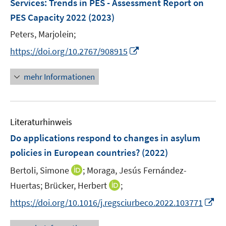
t
t
Services: Trends in PES - Assessment Report on
s
s
n
e
e
PES Capacity 2022
(2023)
t
t
s
r
r
e
e
t
Peters, Marjolein;
ö
ö
r
r
e
I
f
f
https://doi.org/10.2767/908915
ö
ö
r
n
f
f
f
f
ö
n
n
n
mehr Informationen
f
f
f
e
e
e
n
n
f
u
n
n
e
e
n
e
n
n
e
Literaturhinweis
m
n
F
Do applications respond to changes in asylum
e
policies in European countries?
(2022)
n
I
Bertoli, Simone
;
Moraga, Jesús Fernández-
s
n
t
I
Huertas;
Brücker, Herbert
;
n
e
n
I
https://doi.org/10.1016/j.regsciurbeco.2022.103771
e
r
n
n
u
ö
e
n