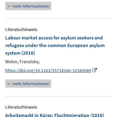
f
n
e
mehr Informationen
f
e
n
n
u
e
e
n
Literaturhinweis
m
F
Labour market access for asylum seekers and
e
refugees under the common European asylum
n
system
(2016)
s
t
Weber, Franziska;
e
I
https://doi.org/10.1163/15718166-12342089
r
n
ö
n
mehr Informationen
f
e
f
u
n
e
e
Literaturhinweis
m
n
F
Arbeitsmarkt in Kürze: Fluchtmigration
(2016)