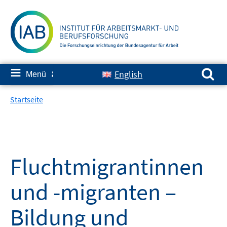
Springe
zum
Inhalt
Suchen nach:
≡
English
Menü
✘
Startseite
Fluchtmigrantinnen
und -migranten –
Bildung und