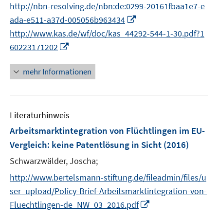
http://nbn-resolving.de/nbn:de:0299-20161fbaa1e7-e
ö
I
f
ada-e511-a37d-005056b963434
n
f
http://www.kas.de/wf/doc/kas_44292-544-1-30.pdf?1
n
n
I
60223171202
e
e
n
u
n
n
mehr Informationen
e
e
m
u
F
e
e
Literaturhinweis
m
n
F
Arbeitsmarktintegration von Flüchtlingen im EU-
s
e
Vergleich
:
keine Patentlösung in Sicht
(2016)
t
n
e
Schwarzwälder, Joscha;
s
r
t
http://www.bertelsmann-stiftung.de/fileadmin/files/u
ö
e
ser_upload/Policy-Brief-Arbeitsmarktintegration-von-
f
r
I
Fluechtlingen-de_NW_03_2016.pdf
f
ö
n
n