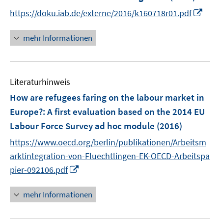
e
I
https://doku.iab.de/externe/2016/k160718r01.pdf
n
n
s
n
mehr Informationen
t
e
e
u
r
e
ö
Literaturhinweis
m
f
F
How are refugees faring on the labour market in
f
e
Europe?
:
A first evaluation based on the 2014 EU
n
n
e
Labour Force Survey ad hoc module
(2016)
s
n
t
https://www.oecd.org/berlin/publikationen/Arbeitsm
e
arktintegration-von-Fluechtlingen-EK-OECD-Arbeitspa
r
I
pier-092106.pdf
ö
n
f
n
mehr Informationen
f
e
n
u