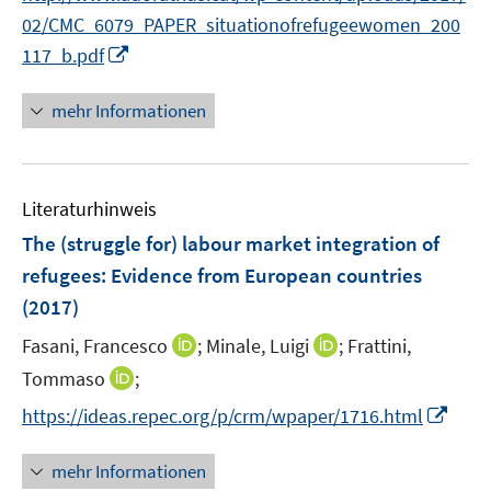
r
02/CMC_6079_PAPER_situationofrefugeewomen_200
ö
I
117_b.pdf
f
n
f
n
mehr Informationen
n
e
e
u
n
e
Literaturhinweis
m
F
The (struggle for) labour market integration of
e
refugees
:
Evidence from European countries
n
(2017)
s
t
I
I
Fasani, Francesco
;
Minale, Luigi
;
Frattini,
e
n
n
I
Tommaso
;
r
n
n
n
I
https://ideas.repec.org/p/crm/wpaper/1716.html
ö
e
e
n
n
f
u
u
e
n
mehr Informationen
f
e
e
u