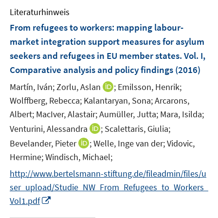
n
n
m
Literaturhinweis
e
F
From refugees to workers
:
mapping labour-
n
e
market integration support measures for asylum
n
seekers and refugees in EU member states. Vol. I,
s
t
Comparative analysis and policy findings
(2016)
e
I
Martín, Iván;
Zorlu, Aslan
;
Emilsson, Henrik;
r
n
Wolffberg, Rebecca;
Kalantaryan, Sona;
Arcarons,
ö
n
Albert;
MacIver, Alastair;
Aumüller, Jutta;
Mara, Isilda;
f
e
f
I
Venturini, Alessandra
;
Scalettaris, Giulia;
u
n
n
I
Bevelander, Pieter
;
Welle, Inge van der;
Vidovic,
e
e
n
n
m
Hermine;
Windisch, Michael;
n
e
n
F
http://www.bertelsmann-stiftung.de/fileadmin/files/u
u
e
e
e
ser_upload/Studie_NW_From_Refugees_to_Workers_
u
n
m
I
Vol1.pdf
e
s
F
n
m
t