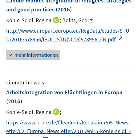
Labour market integration of refugees
:
strategies
e
and good practices
(2016)
n
I
Konle-Seidl, Regina
;
Bolits, Georg;
s
n
t
http://www.europarl.europa.eu/RegData/etudes/STU
n
e
I
D/2016/578956/IPOL_STU(2016)578956_EN.pdf
e
r
n
u
ö
n
mehr Informationen
e
f
e
m
f
u
F
n
e
e
e
Literaturhinweis
m
n
n
F
Arbeitsintegration von Flüchtlingen in Europa
s
e
(2016)
t
n
e
I
Konle-Seidl, Regina
;
s
r
n
t
https://www.b-b-e.de/fileadmin/Redaktion/05_Newsl
ö
n
e
f
etter/02_Europa_Newsletter/2016/enl-5-konle-seidl_-
e
r