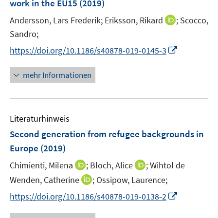
t
t
work in the EU15
(2019)
s
n
e
e
t
I
Andersson, Lars Frederik;
Eriksson, Rikard
;
Scocco,
s
r
r
e
n
t
Sandro;
ö
ö
r
n
e
f
f
I
https://doi.org/10.1186/s40878-019-0145-3
ö
e
r
f
f
n
f
u
ö
n
n
n
mehr Informationen
f
e
f
e
e
e
n
m
f
n
n
u
e
F
n
e
n
e
e
Literaturhinweis
m
n
n
F
Second generation from refugee backgrounds in
s
e
Europe
(2019)
t
n
e
I
I
Chimienti, Milena
;
Bloch, Alice
;
Wihtol de
s
r
n
n
t
I
Wenden, Catherine
;
Ossipow, Laurence;
ö
n
n
e
n
f
I
https://doi.org/10.1186/s40878-019-0138-2
e
e
r
n
f
n
u
u
ö
e