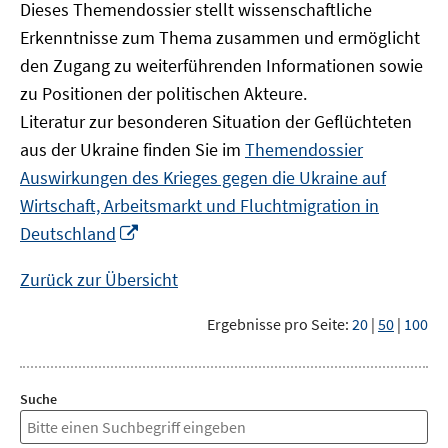
Dieses Themendossier stellt wissenschaftliche
Erkenntnisse zum Thema zusammen und ermöglicht
den Zugang zu weiterführenden Informationen sowie
zu Positionen der politischen Akteure.
Literatur zur besonderen Situation der Geflüchteten
aus der Ukraine finden Sie im
Themendossier
Auswirkungen des Krieges gegen die Ukraine auf
Wirtschaft, Arbeitsmarkt und Fluchtmigration in
In
Deutschland
neuem
Fenster
Zurück zur Übersicht
öffnen
Ergebnisse pro Seite:
20
|
50
|
100
Suche