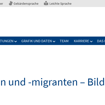
ter
Gebärdensprache
Leichte Sprache
LTUNGEN
GRAFIK UND DATEN
TEAM
KARRIERE
DAS 
n und -migranten – Bil