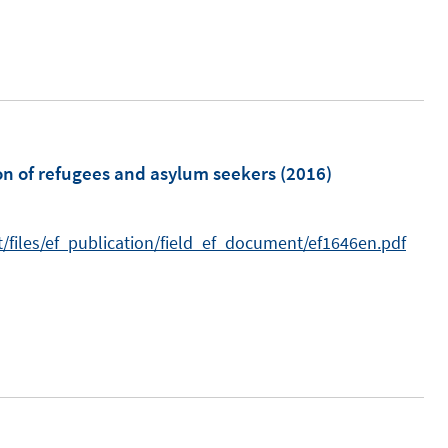
m
on of refugees and asylum seekers
(2016)
/files/ef_publication/field_ef_document/ef1646en.pdf