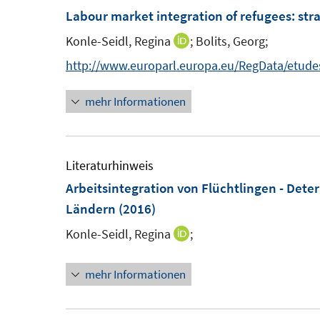
f
n
F
m
Labour market integration of refugees
:
str
n
s
e
F
e
Konle-Seidl, Regina
;
Bolits, Georg;
I
t
n
e
n
n
http://www.europarl.europa.eu/RegData/etu
e
s
n
n
r
t
s
mehr Informationen
e
ö
e
t
u
f
r
e
e
f
ö
r
m
Literaturhinweis
n
f
ö
F
Arbeitsintegration von Flüchtlingen - Det
e
f
f
e
Ländern
(2016)
n
n
f
n
e
n
Konle-Seidl, Regina
;
I
s
n
e
n
t
n
mehr Informationen
n
e
e
r
u