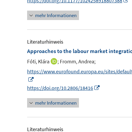
I
https://doi.org/10.1177/1024258918807388
n
mehr Informationen
n
e
u
e
Literaturhinweis
Approaches to the labour market integrati
F
Fóti, Klára
;
Fromm, Andrea;
I
e
n
https://www.eurofound.europa.eu/sites/default
n
n
I
s
e
n
I
https://doi.org/10.2806/18416
t
u
n
n
e
mehr Informationen
e
e
n
r
m
u
e
ö
F
e
u
f
e
m
e
Literaturhinweis