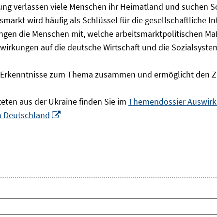
olgung verlassen viele Menschen ihr Heimatland und suchen 
markt wird häufig als Schlüssel für die gesellschaftliche I
ingen die Menschen mit, welche arbeitsmarktpolitischen Ma
rkungen auf die deutsche Wirtschaft und die Sozialsysteme 
he Erkenntnisse zum Thema zusammen und ermöglicht den Z
teten aus der Ukraine finden Sie im
Themendossier Auswirku
In
in Deutschland
neuem
Fenster
öffnen