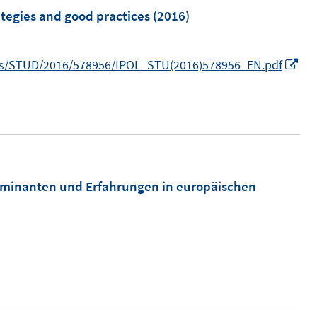
ategies and good practices
(2016)
I
des/STUD/2016/578956/IPOL_STU(2016)578956_EN.pdf
n
n
e
u
e
m
erminanten und Erfahrungen in europäischen
F
e
n
s
t
e