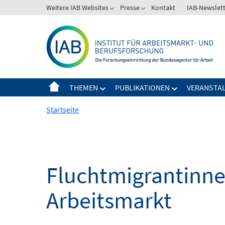
Springe
Weitere IAB Websites
Presse
Kontakt
IAB-Newslet
zum
Inhalt
THEMEN
PUBLIKATIONEN
VERANSTA
Startseite
Fluchtmigrantinne
Arbeitsmarkt