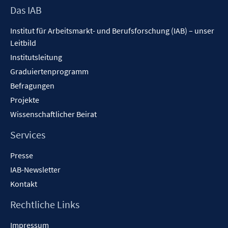
Footer
Das IAB
n
Inhalt
s
Institut für Arbeitsmarkt- und Berufsforschung (IAB) – unser
t
Leitbild
e
Institutsleitung
r
ö
Graduiertenprogramm
f
Befragungen
f
Projekte
n
Wissenschaftlicher Beirat
e
n
Services
Presse
IAB-Newsletter
Kontakt
Rechtliche Links
Impressum