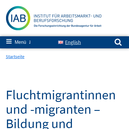
Springe
zum
Inhalt
Suchen nach:
≡
English
Menü
✘
Startseite
Fluchtmigrantinnen
und -migranten –
Bildung und