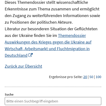
Dieses Themendossier stellt wissenschaftliche
Erkenntnisse zum Thema zusammen und ermöglicht
den Zugang zu weiterführenden Informationen sowie
zu Positionen der politischen Akteure.
Literatur zur besonderen Situation der Geflüchteten
aus der Ukraine finden Sie im
Themendossier
Auswirkungen des Krieges gegen die Ukraine auf
Wirtschaft, Arbeitsmarkt und Fluchtmigration in
In
Deutschland
neuem
Fenster
Zurück zur Übersicht
öffnen
Ergebnisse pro Seite:
20
|
50
|
100
Suche