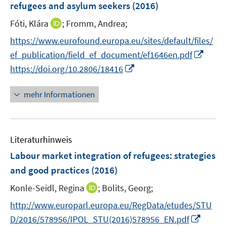
refugees and asylum seekers
(2016)
I
Fóti, Klára
;
Fromm, Andrea;
n
https://www.eurofound.europa.eu/sites/default/files/
n
I
ef_publication/field_ef_document/ef1646en.pdf
e
n
I
https://doi.org/10.2806/18416
u
n
n
e
e
n
mehr Informationen
m
u
e
F
e
u
e
m
e
n
F
Literaturhinweis
m
s
e
F
Labour market integration of refugees
:
strategies
t
n
e
e
and good practices
(2016)
s
n
r
t
I
Konle-Seidl, Regina
;
Bolits, Georg;
s
ö
e
n
t
f
http://www.europarl.europa.eu/RegData/etudes/STU
r
n
e
f
I
D/2016/578956/IPOL_STU(2016)578956_EN.pdf
ö
e
r