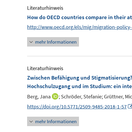
f
Literaturhinweis
f
How do OECD countries compare in their at
n
e
http://www.oecd.org/els/mig/migration-policy
n
mehr Informationen
Literaturhinweis
Zwischen Befähigung und Stigmatisierung?
Hochschulzugang und im Studium
:
ein int
Berg, Jana
;
Schröder, Stefanie;
Grüttner, Mi
I
n
https://doi.org/10.5771/2509-9485-2018-1-57
n
mehr Informationen
e
u