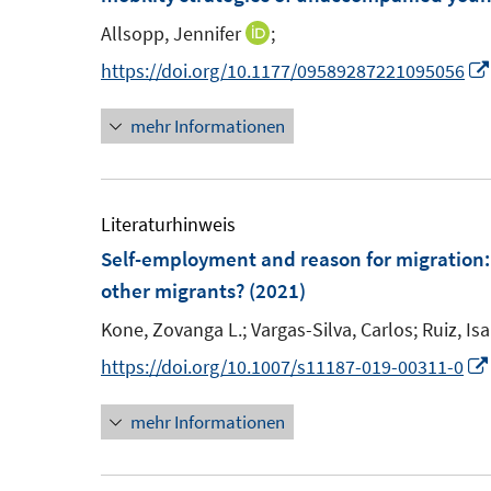
e
e
Allsopp, Jennifer
;
I
n
n
n
https://doi.org/10.1177/09589287221095056
n
mehr Informationen
e
u
e
m
Literaturhinweis
F
Self-employment and reason for migration: 
e
other migrants?
(2021)
n
Kone, Zovanga L.;
Vargas-Silva, Carlos;
Ruiz, Is
s
https://doi.org/10.1007/s11187-019-00311-0
t
e
mehr Informationen
r
ö