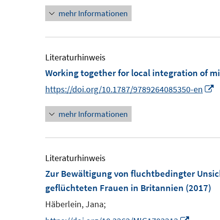
t
s
mehr Informationen
e
e
t
u
r
e
e
ö
r
m
Literaturhinweis
f
ö
F
Working together for local integration of m
f
f
e
n
I
https://doi.org/10.1787/9789264085350-en
f
n
e
n
n
s
mehr Informationen
n
n
e
t
e
n
e
u
r
e
Literaturhinweis
ö
Zur Bewältigung von fluchtbedingter Unsich
f
F
geflüchteten Frauen in Britannien
(2017)
f
e
Häberlein, Jana;
n
n
e