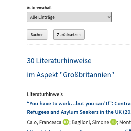
Autorenschaft
30 Literaturhinweise
im Aspekt "Großbritannien"
Literaturhinweis
“You have to work…but you can't!”: Contradi
Refugees and Asylum Seekers in the UK
(20
Calo, Francesca
;
Baglioni, Simone
;
Mont
I
I
n
n