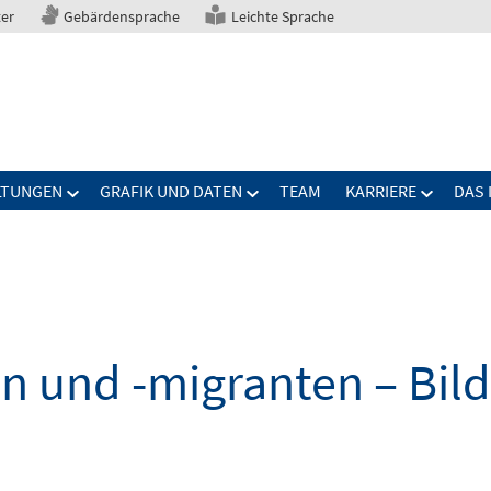
ter
Gebärdensprache
Leichte Sprache
LTUNGEN
GRAFIK UND DATEN
TEAM
KARRIERE
DAS 
n und -migranten – Bil