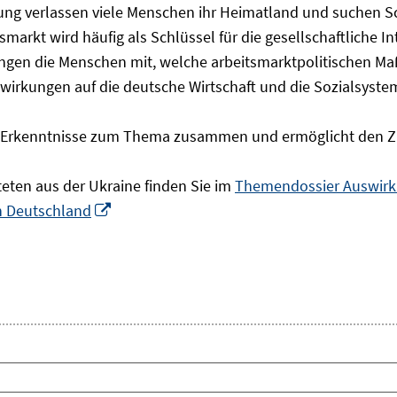
olgung verlassen viele Menschen ihr Heimatland und suchen 
markt wird häufig als Schlüssel für die gesellschaftliche I
ingen die Menschen mit, welche arbeitsmarktpolitischen Ma
rkungen auf die deutsche Wirtschaft und die Sozialsysteme 
he Erkenntnisse zum Thema zusammen und ermöglicht den Z
teten aus der Ukraine finden Sie im
Themendossier Auswirku
In
in Deutschland
neuem
Fenster
öffnen