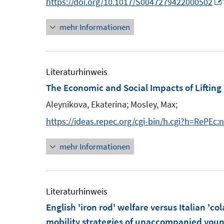
https://doi.org/10.1017/S0047279422000502
n
n
mehr Informationen
e
e
u
u
e
e
m
m
Literaturhinweis
F
F
The Economic and Social Impacts of Lifting
e
e
Aleynikova, Ekaterina;
Mosley, Max;
n
n
https://ideas.repec.org/cgi-bin/h.cgi?h=RePEc:n
s
s
t
t
mehr Informationen
e
e
r
r
ö
ö
Literaturhinweis
f
f
English 'iron rod' welfare versus Italian '
f
f
mobility strategies of unaccompanied you
n
n