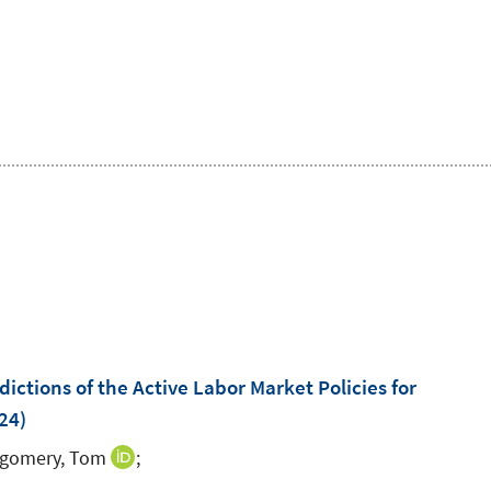
ctions of the Active Labor Market Policies for
24)
gomery, Tom
;
I
n