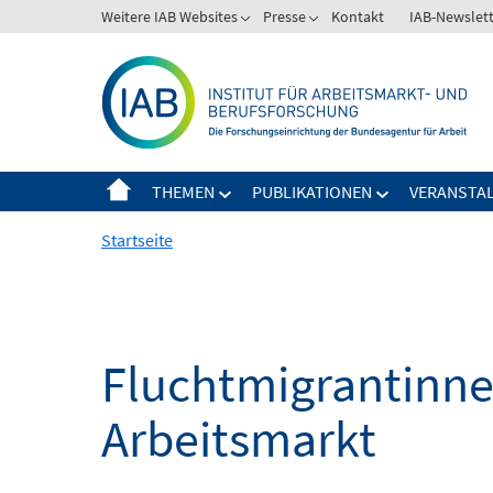
Springe
Weitere IAB Websites
Presse
Kontakt
IAB-Newslet
zum
Inhalt
THEMEN
PUBLIKATIONEN
VERANSTA
Startseite
Fluchtmigrantinne
Arbeitsmarkt