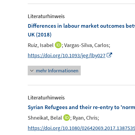
e
m
Literaturhinweis
F
Differences in labour market outcomes bet
e
UK
(2018)
n
Ruiz, Isabel
;
Vargas-Silva, Carlos;
I
s
n
I
https://doi.org/10.1093/jeg/lby027
t
n
n
e
mehr Informationen
e
n
r
u
e
ö
e
u
f
m
e
Literaturhinweis
f
F
m
Syrian Refugees and their re-entry to 'normal
n
e
F
e
Shneikat, Belal
;
Ryan, Chris;
I
n
e
n
n
https://doi.org/10.1080/02642069.2017.138753
s
n
n