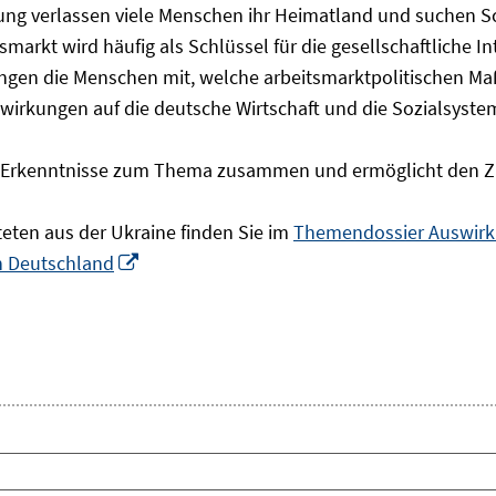
olgung verlassen viele Menschen ihr Heimatland und suchen 
markt wird häufig als Schlüssel für die gesellschaftliche I
ingen die Menschen mit, welche arbeitsmarktpolitischen Ma
rkungen auf die deutsche Wirtschaft und die Sozialsysteme 
he Erkenntnisse zum Thema zusammen und ermöglicht den Z
teten aus der Ukraine finden Sie im
Themendossier Auswirku
In
in Deutschland
neuem
Fenster
öffnen