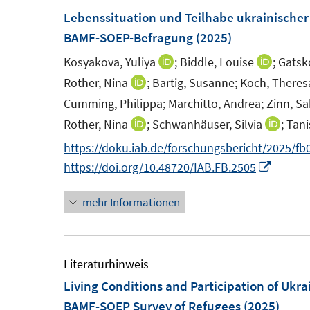
f
f
F
m
Lebenssituation und Teilhabe ukrainischer 
e
f
n
e
F
BAMF-SOEP-Befragung
(2025)
n
n
e
n
e
e
n
Kosyakova, Yuliya
;
Biddle, Louise
;
Gatsk
I
I
s
n
n
n
n
Rother, Nina
;
Bartig, Susanne;
Koch, Theres
I
t
s
n
n
n
Cumming, Philippa;
Marchitto, Andrea;
Zinn, Sa
e
t
e
e
n
Rother, Nina
;
Schwanhäuser, Silvia
;
Tani
I
I
r
e
u
u
e
n
n
ö
https://doku.iab.de/forschungsbericht/2025/fb
r
e
e
u
n
n
f
I
https://doi.org/10.48720/IAB.FB.2505
ö
m
m
e
e
e
f
n
f
F
F
m
mehr Informationen
u
u
n
n
f
e
e
F
e
e
e
e
n
n
n
e
m
m
n
u
e
s
s
n
F
F
e
Literaturhinweis
n
t
t
s
e
e
m
Living Conditions and Participation of Ukr
e
e
t
n
n
F
BAMF-SOEP Survey of Refugees
(2025)