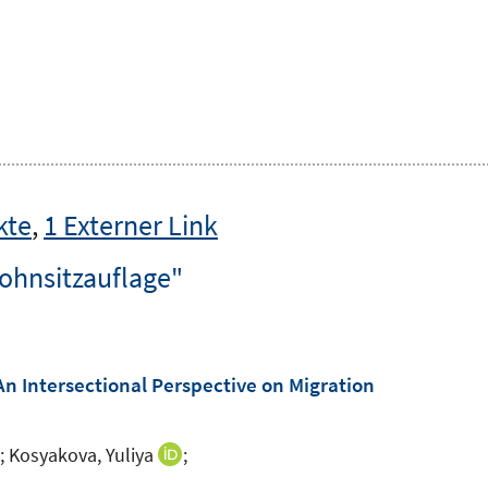
kte
,
1 Externer Link
ohnsitzauflage"
n Intersectional Perspective on Migration
;
Kosyakova, Yuliya
;
I
I
n
n