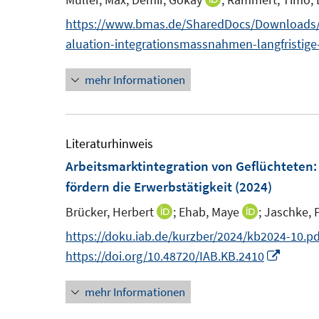
I
f
f
ö
ö
r
r
r
s
n
n
f
f
f
f
https://www.bmas.de/SharedDocs/Downloads/D
ö
ö
t
e
n
n
n
f
f
aluation-integrationsmassnahmen-langfristige
f
f
f
e
u
e
e
e
n
n
f
f
f
r
e
mehr Informationen
u
n
n
e
e
n
n
ö
m
e
n
n
e
e
f
F
m
n
n
f
e
F
Literaturhinweis
n
n
e
Arbeitsmarktintegration von Geflüchteten
e
s
n
fördern die Erwerbstätigkeit
(2024)
n
t
s
Brücker, Herbert
;
Ehab, Maye
;
Jaschke, P
I
I
e
t
n
n
https://doku.iab.de/kurzber/2024/kb2024-10.pd
r
e
n
n
I
https://doi.org/10.48720/IAB.KB.2410
ö
r
e
e
n
f
ö
mehr Informationen
u
u
n
f
f
e
e
e
n