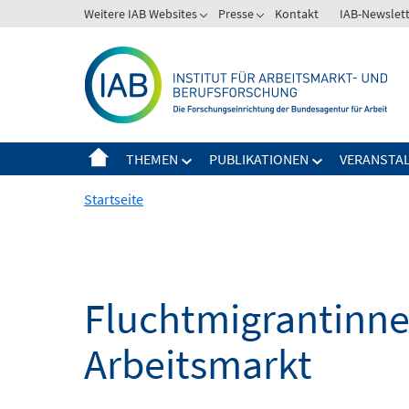
Springe
Weitere IAB Websites
Presse
Kontakt
IAB-Newslet
zum
Inhalt
THEMEN
PUBLIKATIONEN
VERANSTA
Startseite
Fluchtmigrantinne
Arbeitsmarkt