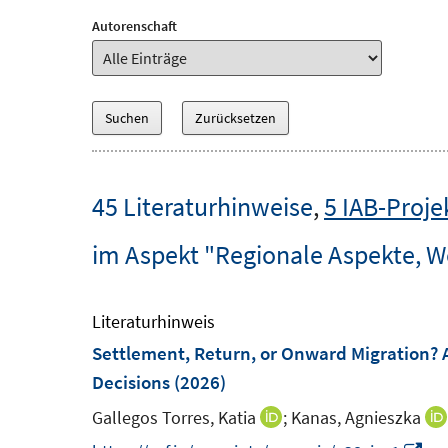
Autorenschaft
45 Literaturhinweise
,
5 IAB-Proje
im Aspekt "Regionale Aspekte, W
Literaturhinweis
Settlement, Return, or Onward Migration? A
Decisions
(2026)
Gallegos Torres, Katia
;
Kanas, Agnieszka
I
n