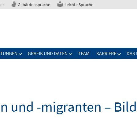
ter
Gebärdensprache
Leichte Sprache
LTUNGEN
GRAFIK UND DATEN
TEAM
KARRIERE
DAS 
n und -migranten – Bil