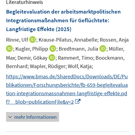
Literaturhinweis
m
n
F
Begleitevaluation der arbeitsmarktpolitischen
e
Integrationsmaßnahmen für Geflüchtete:
n
Langfristige Effekte
(2025)
s
t
I
Rinne, Ulf
;
Krause-Pilatus, Annabelle;
Rossen, Anja
e
n
I
I
I
;
Kugler, Philipp
;
Bredtmann, Julia
;
Müller,
r
n
n
n
n
I
Max;
Demir, Gökay
;
Rammert, Timo;
Boockmann,
ö
e
n
n
n
n
Bernhard;
Wapler, Rüdiger;
Wolf, Katja;
f
u
e
e
e
n
f
e
https://www.bmas.de/SharedDocs/Downloads/DE/Pu
u
u
u
e
n
m
e
e
e
blikationen/Forschungsberichte/fb-659-begleitevalua
u
e
F
m
m
m
tion-integrationsmassnahmen-langfristige-effekte.pd
e
n
e
F
F
F
m
I
f?__blob=publicationFile&v=2
n
e
e
e
F
n
s
n
n
n
e
n
mehr Informationen
t
s
s
s
n
e
e
t
t
t
s
u
r