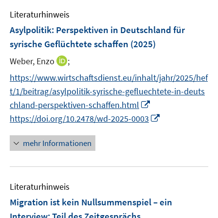
e
e
e
t
e
ö
r
r
r
Literaturhinweis
e
m
f
ö
ö
ö
r
F
Asylpolitik: Perspektiven in Deutschland für
f
f
f
f
ö
e
syrische Geflüchtete schaffen
(2025)
n
f
f
f
f
n
e
n
n
n
I
Weber, Enzo
;
f
s
n
e
e
e
n
n
t
https://www.wirtschaftsdienst.eu/inhalt/jahr/2025/hef
n
n
n
n
e
e
t/1/beitrag/asylpolitik-syrische-gefluechtete-in-deuts
e
n
r
I
chland-perspektiven-schaffen.html
u
ö
n
I
https://doi.org/10.2478/wd-2025-0003
e
f
n
n
m
f
e
n
F
mehr Informationen
n
u
e
e
e
e
u
n
n
m
e
s
F
Literaturhinweis
m
t
e
F
e
Migration ist kein Nullsummenspiel – ein
n
e
r
Interview
:
Teil des Zeitgesprächs