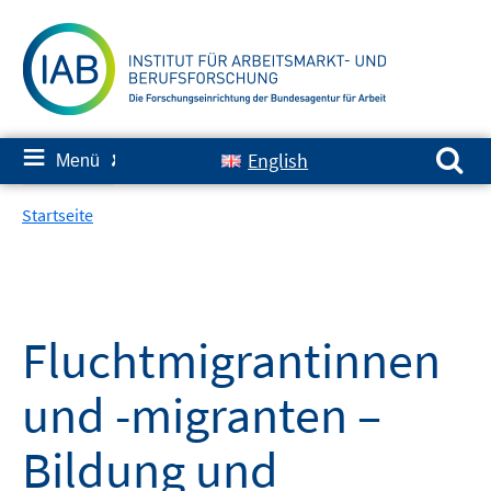
Springe
zum
Inhalt
Suchen nach:
≡
English
Menü
✘
Startseite
Fluchtmigrantinnen
und -migranten –
Bildung und