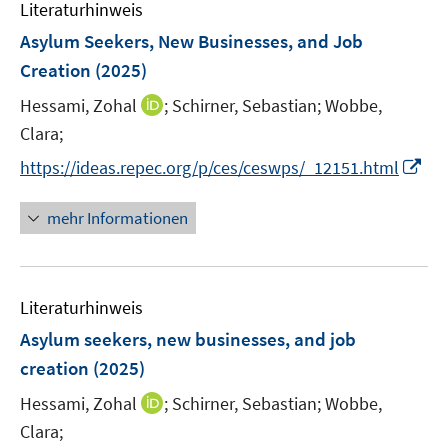
Literaturhinweis
m
n
F
Asylum Seekers, New Businesses, and Job
s
e
Creation
(2025)
t
n
e
I
Hessami, Zohal
;
Schirner, Sebastian;
Wobbe,
s
r
n
t
Clara;
ö
n
e
I
f
https://ideas.repec.org/p/ces/ceswps/_12151.html
e
r
n
f
u
ö
n
n
mehr Informationen
e
f
e
e
m
f
u
n
F
n
e
e
e
Literaturhinweis
m
n
n
F
Asylum seekers, new businesses, and job
s
e
creation
(2025)
t
n
e
I
Hessami, Zohal
;
Schirner, Sebastian;
Wobbe,
s
r
n
t
Clara;
ö