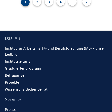
n
e
1
2
3
4
5
>
n
s
t
e
r
Footer
Das IAB
ö
Inhalt
f
Institut für Arbeitsmarkt- und Berufsforschung (IAB) – unser
f
Leitbild
n
Institutsleitung
e
n
Graduiertenprogramm
Befragungen
Projekte
Wissenschaftlicher Beirat
Services
Presse