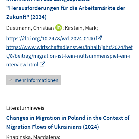
s
n
ö
"Herausforderungen für die Arbeitsmärkte der
t
s
f
e
Zukunft"
(2024)
t
f
r
e
n
I
Dustmann, Christian
;
Kirstein, Mark;
ö
r
e
n
I
https://doi.org/10.2478/wd-2024-0140
f
ö
n
n
n
f
https://www.wirtschaftsdienst.eu/inhalt/jahr/2024/hef
f
e
n
n
f
t/8/beitrag/migration-ist-kein-nullsummenspiel-ein-i
u
e
e
n
I
nterview.html
e
u
n
e
n
m
e
n
n
F
mehr Informationen
m
e
e
F
u
n
e
e
s
n
Literaturhinweis
m
t
s
F
e
Changes in Migration in Poland in the Context of
t
e
r
Migration Flows of Ukrainians
(2024)
e
n
ö
r
Knapinska, Magdalena;
s