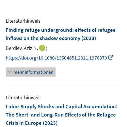
e
F
F
n
m
u
e
e
e
F
e
n
n
n
e
Literaturhinweis
m
s
s
n
F
Finding refuge underground: effects of refugee
t
t
s
e
e
e
inflows on the shadow economy
(2023)
t
n
r
r
e
I
Berdiev, Aziz N.
;
s
ö
ö
r
n
t
I
f
f
https://doi.org/10.1080/13504851.2021.1976379
ö
n
e
n
f
f
f
e
r
n
n
n
mehr Informationen
f
u
ö
e
e
e
n
e
f
u
n
n
e
m
f
e
n
F
n
Literaturhinweis
m
e
e
F
Labor Supply Shocks and Capital Accumulation:
n
n
e
The Short- and Long-Run Effects of the Refugee
s
n
Crisis in Europe
(2023)
t
s