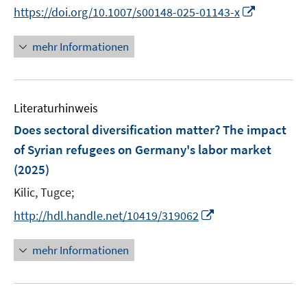
n
e
I
f
https://doi.org/10.1007/s00148-025-01143-x
e
r
n
f
u
ö
n
n
mehr Informationen
e
f
e
e
m
f
u
n
F
n
e
e
e
Literaturhinweis
m
n
n
F
Does sectoral diversification matter? The impact
s
e
of Syrian refugees on Germany's labor market
t
n
e
(2025)
s
r
t
Kilic, Tugce;
ö
e
I
http://hdl.handle.net/10419/319062
f
r
n
f
ö
n
n
mehr Informationen
f
e
e
f
u
n
n
e
e