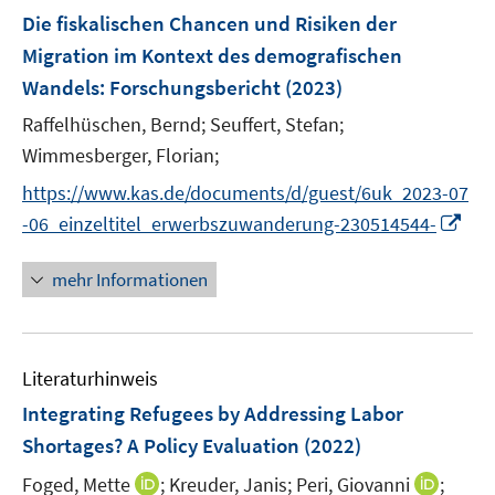
e
n
F
F
f
Die fiskalischen Chancen und Risiken der
n
e
e
e
n
Migration im Kontext des demografischen
n
n
n
e
Wandels
:
Forschungsbericht
(2023)
s
s
n
t
t
Raffelhüschen, Bernd;
Seuffert, Stefan;
e
e
Wimmesberger, Florian;
r
r
https://www.kas.de/documents/d/guest/6uk_2023-07
ö
ö
I
-06_einzeltitel_erwerbszuwanderung-230514544-
f
f
n
f
f
n
n
n
mehr Informationen
e
e
e
u
n
n
e
Literaturhinweis
m
F
Integrating Refugees by Addressing Labor
e
Shortages? A Policy Evaluation
(2022)
n
I
I
Foged, Mette
;
Kreuder, Janis;
Peri, Giovanni
;
s