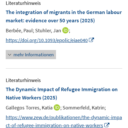
Literaturhinweis
The integration of migrants in the German labour
market: evidence over 50 years
(2025)
I
Berbée, Paul;
Stuhler, Jan
;
n
I
https://doi.org/10.1093/epolic/eiae040
n
n
e
n
mehr Informationen
u
e
e
u
m
e
F
Literaturhinweis
m
e
F
The Dynamic Impact of Refugee Immigration on
n
e
Native Workers
(2025)
s
n
t
I
Gallegos Torres, Katia
;
Sommerfeld, Katrin;
s
e
n
t
https://www.zew.de/publikationen/the-dynamic-impa
r
n
e
I
ct-of-refugee-immigration-on-native-workers
ö
e