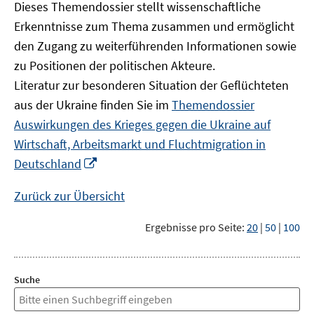
Dieses Themendossier stellt wissenschaftliche
Erkenntnisse zum Thema zusammen und ermöglicht
den Zugang zu weiterführenden Informationen sowie
zu Positionen der politischen Akteure.
Literatur zur besonderen Situation der Geflüchteten
aus der Ukraine finden Sie im
Themendossier
Auswirkungen des Krieges gegen die Ukraine auf
Wirtschaft, Arbeitsmarkt und Fluchtmigration in
In
Deutschland
neuem
Fenster
Zurück zur Übersicht
öffnen
Ergebnisse pro Seite:
20
|
50
|
100
Suche