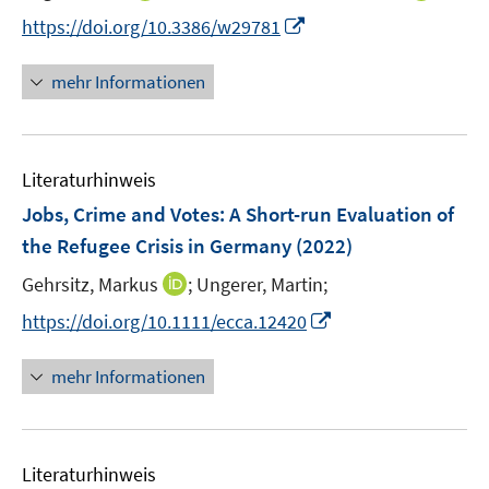
n
n
t
I
https://doi.org/10.3386/w29781
n
n
e
n
e
e
r
n
mehr Informationen
u
u
ö
e
e
e
f
u
m
m
f
e
F
F
n
Literaturhinweis
m
e
e
e
F
Jobs, Crime and Votes
:
A Short-run Evaluation of
n
n
n
e
the Refugee Crisis in Germany
(2022)
s
s
n
t
t
I
Gehrsitz, Markus
;
Ungerer, Martin;
s
e
e
n
t
I
https://doi.org/10.1111/ecca.12420
r
r
n
e
n
ö
ö
e
r
n
mehr Informationen
f
f
u
ö
e
f
f
e
f
u
n
n
m
f
e
e
e
F
n
Literaturhinweis
m
n
n