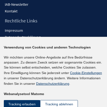
IAB-Newsletter
Kontakt
Rechtliche Links
Impressum
Datenschutzerklärung
Erklärung zur Barrierefreiheit
Verwendung von Cookies und anderen Technologien
Barrieren melden
Wir möchten unsere Online-Angebote auf Ihre Bedürfnisse
Social-Media-Kanäle
anpassen. Zu diesem Zweck setzen wir sogenannte Cookies ein.
Sie können selbst entscheiden, welche Cookies Sie zulassen.
BlueSky
Ihre Einwilligung können Sie jederzeit unter
Cookie-Einstellungen
YouTube
in unserer Datenschutzerklärung ändern. Weitere Informationen
LinkedIn
finden Sie in unserer
Datenschutzerklärung
.
XING
Webanalysetool Matomo
kununu
Netiquette
Tracking erlauben
Tracking ablehnen