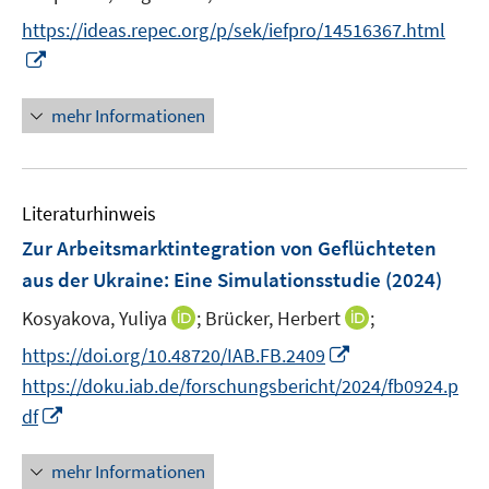
f
ö
t
f
https://ideas.repec.org/p/sek/iefpro/14516367.html
f
e
n
I
f
r
e
n
n
ö
n
n
e
mehr Informationen
f
e
n
f
u
n
e
e
Literaturhinweis
m
n
F
Zur Arbeitsmarktintegration von Geflüchteten
e
aus der Ukraine: Eine Simulationsstudie
(2024)
n
I
I
Kosyakova, Yuliya
;
Brücker, Herbert
;
s
n
n
t
I
https://doi.org/10.48720/IAB.FB.2409
n
n
e
n
https://doku.iab.de/forschungsbericht/2024/fb0924.p
e
e
r
n
I
df
u
u
ö
e
n
e
e
f
u
n
mehr Informationen
m
m
f
e