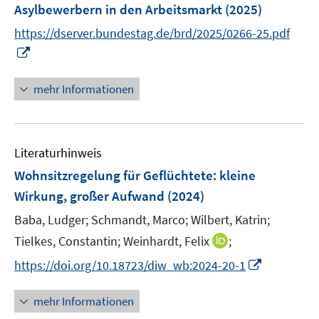
e
Asylbewerbern in den Arbeitsmarkt
(2025)
s
s
n
t
t
https://dserver.bundestag.de/brd/2025/0266-25.pdf
s
e
e
I
t
r
r
n
e
ö
ö
n
r
mehr Informationen
f
f
e
ö
f
f
u
f
n
n
e
f
e
e
Literaturhinweis
m
n
n
n
F
e
Wohnsitzregelung für Geflüchtete: kleine
e
n
Wirkung, großer Aufwand
(2024)
n
Baba, Ludger;
Schmandt, Marco;
Wilbert, Katrin;
s
t
I
Tielkes, Constantin;
Weinhardt, Felix
;
e
n
I
https://doi.org/10.18723/diw_wb:2024-20-1
r
n
n
ö
e
n
mehr Informationen
f
u
e