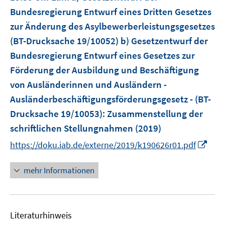
s
r
r
Bundesregierung Entwurf eines Dritten Gesetzes
t
ö
ö
e
zur Änderung des Asylbewerberleistungsgesetzes
f
f
r
(BT-Drucksache 19/10052) b) Gesetzentwurf der
f
f
ö
Bundesregierung Entwurf eines Gesetzes zur
n
n
f
e
e
Förderung der Ausbildung und Beschäftigung
f
n
n
von Ausländerinnen und Ausländern -
n
e
Ausländerbeschäftigungsförderungsgesetz - (BT-
n
Drucksache 19/10053)
:
Zusammenstellung der
schriftlichen Stellungnahmen
(2019)
I
https://doku.iab.de/externe/2019/k190626r01.pdf
n
n
mehr Informationen
e
u
e
Literaturhinweis
m