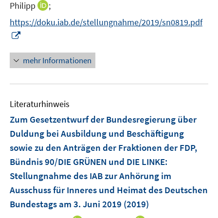
n
n
n
I
Philipp
;
f
n
n
e
n
n
n
f
https://doku.iab.de/stellungnahme/2019/sn0819.pdf
n
e
e
n
n
I
u
u
e
e
n
e
e
u
n
n
mehr Informationen
m
m
e
e
F
F
m
u
e
e
F
e
n
n
e
Literaturhinweis
m
s
s
n
F
Zum Gesetzentwurf der Bundesregierung über
t
t
s
e
e
e
Duldung bei Ausbildung und Beschäftigung
t
n
r
r
e
sowie zu den Anträgen der Fraktionen der FDP,
s
ö
ö
r
Bündnis 90/DIE GRÜNEN und DIE LINKE
:
t
f
f
ö
e
Stellungnahme des IAB zur Anhörung im
f
f
f
r
n
n
Ausschuss für Inneres und Heimat des Deutschen
f
ö
e
e
Bundestags am 3. Juni 2019
n
(2019)
f
n
n
e