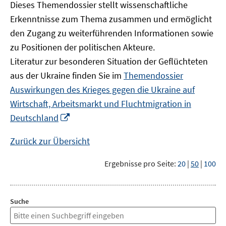
Dieses Themendossier stellt wissenschaftliche
Erkenntnisse zum Thema zusammen und ermöglicht
den Zugang zu weiterführenden Informationen sowie
zu Positionen der politischen Akteure.
Literatur zur besonderen Situation der Geflüchteten
aus der Ukraine finden Sie im
Themendossier
Auswirkungen des Krieges gegen die Ukraine auf
Wirtschaft, Arbeitsmarkt und Fluchtmigration in
In
Deutschland
neuem
Fenster
Zurück zur Übersicht
öffnen
Ergebnisse pro Seite:
20
|
50
|
100
Suche