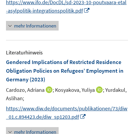
https://www.ifo.de/DocDL/sd-2023-10-poutvaara-etal
ö
e
e
I
-asylpolitik-integrationspolitik.pdf
f
u
u
n
f
e
e
n
n
mehr Informationen
m
m
e
e
F
F
u
n
e
e
e
n
n
Literaturhinweis
m
s
s
F
Gendered Implications of Restricted Residence
t
t
e
e
e
Obligation Policies on Refugees’ Employment in
n
r
r
Germany
(2023)
s
ö
ö
t
I
I
Cardozo, Adriana
;
Kosyakova, Yuliya
;
Yurdakul,
f
f
e
n
n
Aslihan;
f
f
r
n
n
n
n
https://www.diw.de/documents/publikationen/73/diw
ö
e
e
e
e
I
_01.c.894423.de/diw_sp1203.pdf
f
u
u
n
n
n
f
e
e
n
n
mehr Informationen
m
m