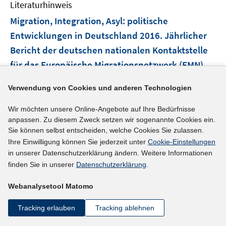
m
f
Literaturhinweis
F
n
Migration, Integration, Asyl
:
politische
e
e
Entwicklungen in Deutschland 2016. Jährlicher
n
n
Bericht der deutschen nationalen Kontaktstelle
s
t
für das Europäische Migrationsnetzwerk (EMN)
e
(2017)
r
Verwendung von Cookies und anderen Technologien
I
Hoffmeyer-Zlotnik, Paula
;
Grote, Janne;
ö
n
Wir möchten unsere Online-Angebote auf Ihre Bedürfnisse
Tangermann, Julian;
Konar, Özlem;
f
n
anpassen. Zu diesem Zweck setzen wir sogenannte Cookies ein.
f
http://www.bamf.de/SharedDocs/Anlagen/DE/Publika
Sie können selbst entscheiden, welche Cookies Sie zulassen.
e
n
tionen/EMN/Politikberichte/emn-politikbericht-2016-g
Ihre Einwilligung können Sie jederzeit unter
Cookie-Einstellungen
u
e
in unserer Datenschutzerklärung ändern. Weitere Informationen
I
ermany.pdf?__blob=publicationFile
e
n
finden Sie in unserer
Datenschutzerklärung
.
n
m
n
F
mehr Informationen
Webanalysetool Matomo
e
e
u
n
Tracking erlauben
Tracking ablehnen
e
s