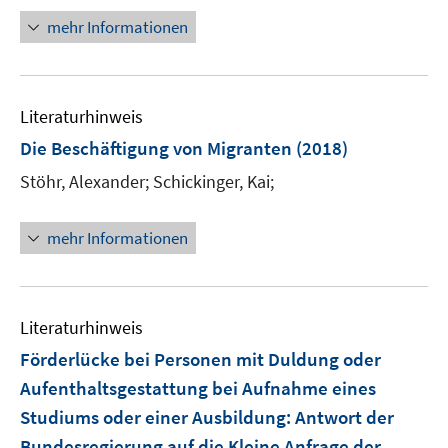
f
n
mehr Informationen
f
e
n
u
e
e
n
Literaturhinweis
m
F
Die Beschäftigung von Migranten
(2018)
e
Stöhr, Alexander;
Schickinger, Kai;
n
s
t
mehr Informationen
e
r
ö
Literaturhinweis
f
f
Förderlücke bei Personen mit Duldung oder
n
Aufenthaltsgestattung bei Aufnahme eines
e
Studiums oder einer Ausbildung
:
Antwort der
n
Bundesregierung auf die Kleine Anfrage der