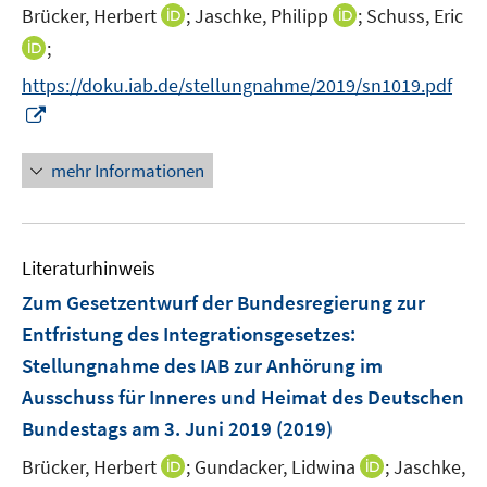
e
I
I
Brücker, Herbert
f
;
Jaschke, Philipp
;
Schuss, Eric
n
n
n
n
I
;
n
n
e
n
https://doku.iab.de/stellungnahme/2019/sn1019.pdf
e
e
n
n
I
u
u
e
n
e
e
u
n
mehr Informationen
m
m
e
e
F
F
m
u
e
e
F
e
n
n
e
Literaturhinweis
m
s
s
n
F
Zum Gesetzentwurf der Bundesregierung zur
t
t
s
e
e
e
Entfristung des Integrationsgesetzes
:
t
n
r
r
e
Stellungnahme des IAB zur Anhörung im
s
ö
ö
r
Ausschuss für Inneres und Heimat des Deutschen
t
f
f
ö
e
Bundestags am 3. Juni 2019
(2019)
f
f
f
r
n
n
f
I
I
Brücker, Herbert
;
Gundacker, Lidwina
;
Jaschke,
ö
e
e