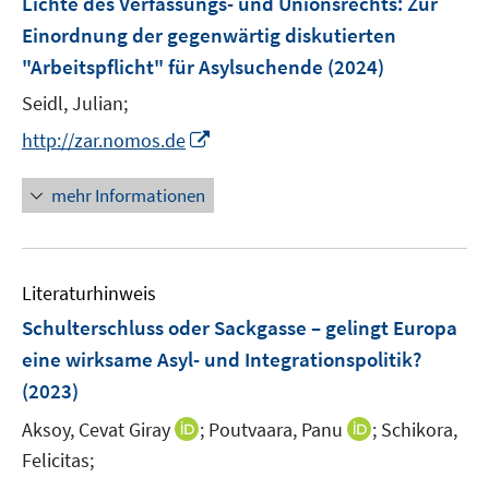
Lichte des Verfassungs- und Unionsrechts
:
Zur
s
n
r
r
Einordnung der gegenwärtig diskutierten
t
s
ö
ö
e
"Arbeitspflicht" für Asylsuchende
(2024)
t
f
f
r
e
Seidl, Julian;
f
f
ö
r
n
n
I
http://zar.nomos.de
f
ö
e
e
n
f
f
n
n
n
mehr Informationen
n
f
e
e
n
u
n
e
e
n
Literaturhinweis
m
F
Schulterschluss oder Sackgasse – gelingt Europa
e
eine wirksame Asyl- und Integrationspolitik?
n
(2023)
s
t
I
I
Aksoy, Cevat Giray
;
Poutvaara, Panu
;
Schikora,
e
n
n
Felicitas;
r
n
n