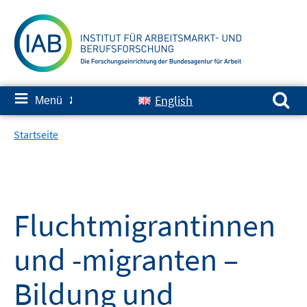
Springe
zum
Inhalt
Suchen nach:
≡
English
Menü
✘
Startseite
Fluchtmigrantinnen
und -migranten –
Bildung und