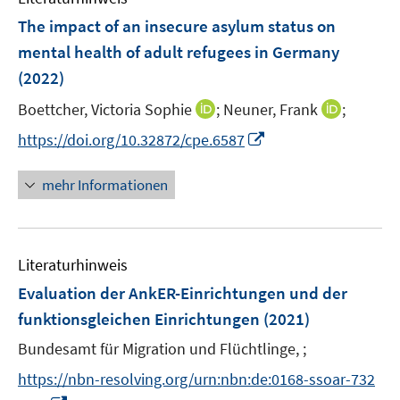
n
n
n
e
F
The impact of an insecure asylum status on
s
n
e
t
mental health of adult refugees in Germany
s
n
e
(2022)
t
s
r
e
t
I
I
Boettcher, Victoria Sophie
;
Neuner, Frank
;
ö
r
e
n
n
f
I
https://doi.org/10.32872/cpe.6587
ö
r
n
n
f
n
f
ö
e
e
n
n
f
mehr Informationen
f
u
u
e
e
n
f
e
e
n
u
e
n
m
m
e
n
e
F
F
Literaturhinweis
m
n
e
e
F
Evaluation der AnkER-Einrichtungen und der
n
n
e
funktionsgleichen Einrichtungen
(2021)
s
s
n
t
t
Bundesamt für Migration und Flüchtlinge, ;
s
e
e
t
https://nbn-resolving.org/urn:nbn:de:0168-ssoar-732
r
r
e