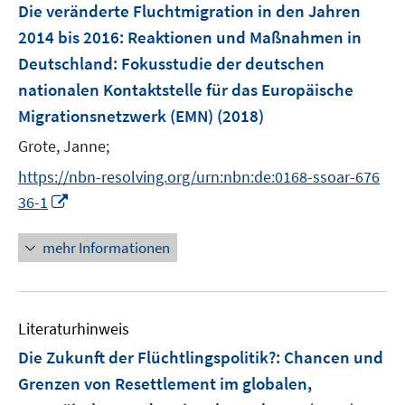
F
Die veränderte Fluchtmigration in den Jahren
e
2014 bis 2016: Reaktionen und Maßnahmen in
n
Deutschland
:
Fokusstudie der deutschen
s
nationalen Kontaktstelle für das Europäische
t
e
Migrationsnetzwerk (EMN)
(2018)
r
Grote, Janne;
ö
https://nbn-resolving.org/urn:nbn:de:0168-ssoar-676
f
I
f
36-1
n
n
n
e
mehr Informationen
e
n
u
e
Literaturhinweis
m
F
Die Zukunft der Flüchtlingspolitik?
:
Chancen und
e
Grenzen von Resettlement im globalen,
n