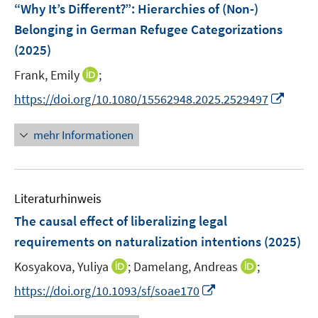
“Why It’s Different?”: Hierarchies of (Non-)
Belonging in German Refugee Categorizations
(2025)
I
Frank, Emily
;
n
I
https://doi.org/10.1080/15562948.2025.2529497
n
n
e
n
mehr Informationen
u
e
e
u
m
e
F
Literaturhinweis
m
e
F
The causal effect of liberalizing legal
n
e
requirements on naturalization intentions
(2025)
s
n
t
I
I
Kosyakova, Yuliya
;
Damelang, Andreas
;
s
e
n
n
t
I
https://doi.org/10.1093/sf/soae170
r
n
n
e
n
ö
e
e