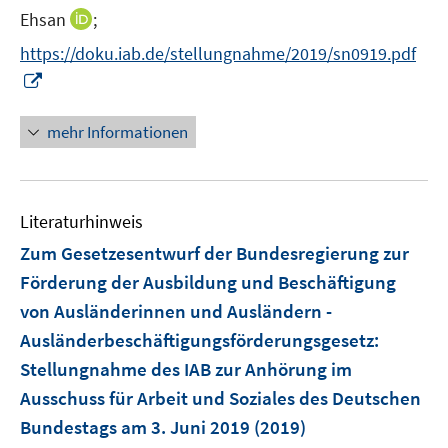
n
n
n
I
f
Ehsan
;
e
n
n
n
n
https://doku.iab.de/stellungnahme/2019/sn0919.pdf
n
e
e
n
e
I
u
u
e
n
n
e
e
u
n
mehr Informationen
m
m
e
e
F
F
m
u
e
e
F
e
n
n
e
Literaturhinweis
m
s
s
n
F
Zum Gesetzesentwurf der Bundesregierung zur
t
t
s
e
e
e
Förderung der Ausbildung und Beschäftigung
t
n
r
r
e
von Ausländerinnen und Ausländern -
s
ö
ö
r
Ausländerbeschäftigungsförderungsgesetz
:
t
f
f
ö
e
Stellungnahme des IAB zur Anhörung im
f
f
f
r
n
n
Ausschuss für Arbeit und Soziales des Deutschen
f
ö
e
e
Bundestags am 3. Juni 2019
n
(2019)
f
n
n