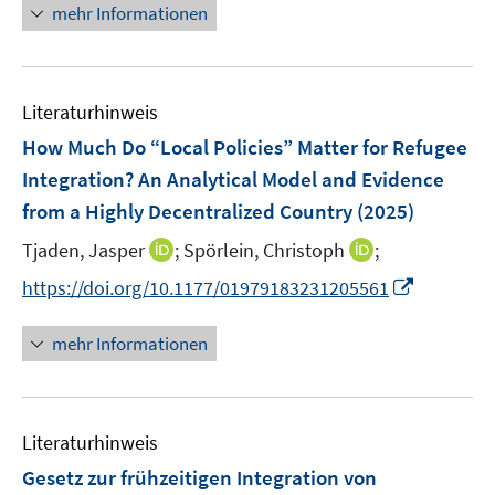
r
n
mehr Informationen
f
u
u
ö
e
f
e
e
f
u
n
m
m
f
e
e
F
F
n
Literaturhinweis
m
n
e
e
e
F
How Much Do “Local Policies” Matter for Refugee
n
n
n
e
Integration? An Analytical Model and Evidence
s
s
n
from a Highly Decentralized Country
t
(2025)
t
s
e
e
t
I
I
Tjaden, Jasper
;
Spörlein, Christoph
;
r
r
e
n
n
I
https://doi.org/10.1177/01979183231205561
ö
ö
r
n
n
n
f
f
ö
e
e
n
f
f
mehr Informationen
f
u
u
e
n
n
f
e
e
u
e
e
n
m
m
e
n
n
e
F
F
Literaturhinweis
m
n
e
e
F
Gesetz zur frühzeitigen Integration von
n
n