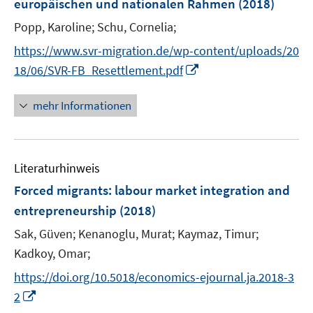
europäischen und nationalen Rahmen
(2018)
s
t
Popp, Karoline;
Schu, Cornelia;
e
https://www.svr-migration.de/wp-content/uploads/20
r
I
18/06/SVR-FB_Resettlement.pdf
ö
n
f
n
mehr Informationen
f
e
n
u
e
e
n
Literaturhinweis
m
F
Forced migrants
:
labour market integration and
e
entrepreneurship
(2018)
n
Sak, Güven;
Kenanoglu, Murat;
Kaymaz, Timur;
s
t
Kadkoy, Omar;
e
https://doi.org/10.5018/economics-ejournal.ja.2018-3
r
I
2
ö
n