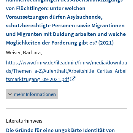
n
n
e
von Flüchtlingen
:
unter welchen
s
n
Voraussetzungen dürfen Asylsuchende,
t
s
e
schutzberechtigte Personen sowie Migrantinnen
t
r
e
und Migranten mit Duldung arbeiten und welche
ö
r
Möglichkeiten der Förderung gibt es?
(2021)
f
ö
f
Weiser, Barbara;
f
n
f
https://www.frnrw.de/fileadmin/frnrw/media/downloa
e
n
ds/Themen_a-Z/Aufenthalt/Arbeitshilfe_Caritas_Arbei
n
e
I
tsmarktzugang_09-2021.pdf
n
n
n
mehr Informationen
e
u
e
Literaturhinweis
m
F
Die Gründe für eine ungeklärte Identität von