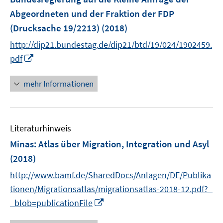
Abgeordneten und der Fraktion der FDP
(Drucksache 19/2213)
(2018)
http://dip21.bundestag.de/dip21/btd/19/024/1902459.
I
pdf
n
n
mehr Informationen
e
u
e
Literaturhinweis
m
F
Minas
:
Atlas über Migration, Integration und Asyl
e
(2018)
n
http://www.bamf.de/SharedDocs/Anlagen/DE/Publika
s
t
tionen/Migrationsatlas/migrationsatlas-2018-12.pdf?_
e
I
_blob=publicationFile
r
n