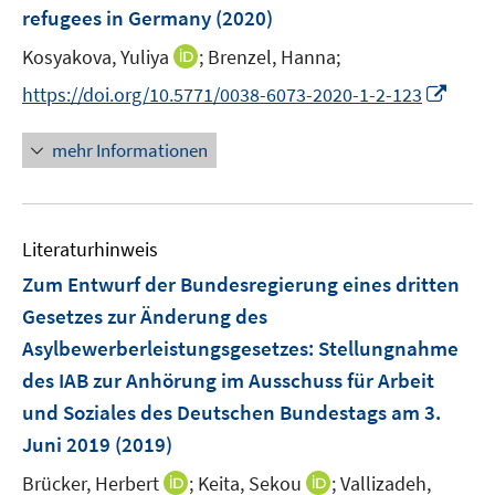
e
e
refugees in Germany
t
(2020)
s
r
r
e
t
I
Kosyakova, Yuliya
;
Brenzel, Hanna;
ö
ö
r
e
n
f
f
I
https://doi.org/10.5771/0038-6073-2020-1-2-123
ö
r
n
f
f
n
f
ö
e
n
n
n
f
mehr Informationen
f
u
e
e
e
n
f
e
n
n
u
e
n
m
e
n
e
F
Literaturhinweis
m
n
e
F
Zum Entwurf der Bundesregierung eines dritten
n
e
Gesetzes zur Änderung des
s
n
Asylbewerberleistungsgesetzes
t
:
Stellungnahme
s
e
des IAB zur Anhörung im Ausschuss für Arbeit
t
r
e
und Soziales des Deutschen Bundestags am 3.
ö
r
Juni 2019
(2019)
f
ö
f
I
I
Brücker, Herbert
;
Keita, Sekou
;
Vallizadeh,
f