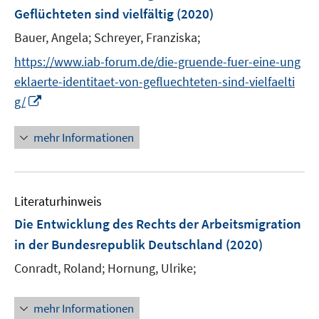
e
Geflüchteten sind vielfältig
(2020)
n
Bauer, Angela;
Schreyer, Franziska;
s
t
https://www.iab-forum.de/die-gruende-fuer-eine-ung
e
eklaerte-identitaet-von-gefluechteten-sind-vielfaelti
r
I
g/
ö
n
f
n
mehr Informationen
f
e
n
u
e
e
n
Literaturhinweis
m
F
Die Entwicklung des Rechts der Arbeitsmigration
e
in der Bundesrepublik Deutschland
(2020)
n
Conradt, Roland;
Hornung, Ulrike;
s
t
e
mehr Informationen