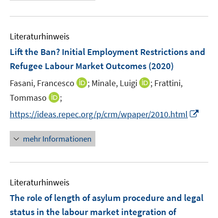
r
ö
f
Literaturhinweis
f
n
Lift the Ban? Initial Employment Restrictions and
e
Refugee Labour Market Outcomes
(2020)
n
I
I
Fasani, Francesco
;
Minale, Luigi
;
Frattini,
n
n
I
Tommaso
;
n
n
n
I
https://ideas.repec.org/p/crm/wpaper/2010.html
e
e
n
n
u
u
e
n
mehr Informationen
e
e
u
e
m
m
e
u
F
F
m
e
e
e
F
Literaturhinweis
m
n
n
e
F
The role of length of asylum procedure and legal
s
s
n
e
t
t
status in the labour market integration of
s
n