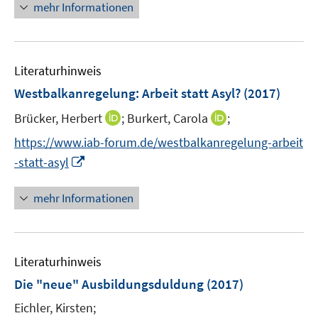
ö
n
mehr Informationen
f
e
f
u
n
e
e
Literaturhinweis
m
n
F
Westbalkanregelung: Arbeit statt Asyl?
(2017)
e
I
I
Brücker, Herbert
;
Burkert, Carola
;
n
n
n
s
https://www.iab-forum.de/westbalkanregelung-arbeit
n
n
t
I
-statt-asyl
e
e
e
n
u
u
r
n
mehr Informationen
e
e
ö
e
m
m
f
u
F
F
f
e
e
e
n
Literaturhinweis
m
n
n
e
F
Die "neue" Ausbildungsduldung
(2017)
s
s
n
e
t
t
Eichler, Kirsten;
n