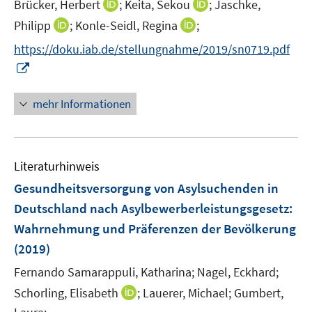
I
I
Brücker, Herbert
f
;
Keita, Sekou
;
Jaschke,
n
n
n
n
I
I
Philipp
;
Konle-Seidl, Regina
;
n
n
e
n
n
https://doku.iab.de/stellungnahme/2019/sn0719.pdf
e
e
n
n
n
I
u
u
e
e
n
e
e
u
u
n
mehr Informationen
m
m
e
e
e
F
F
m
m
u
e
e
F
F
e
n
n
e
e
Literaturhinweis
m
s
s
n
n
F
Gesundheitsversorgung von Asylsuchenden in
t
t
s
s
e
e
e
Deutschland nach Asylbewerberleistungsgesetz
:
t
t
n
r
r
e
e
Wahrnehmung und Präferenzen der Bevölkerung
s
ö
ö
r
r
(2019)
t
f
f
ö
ö
e
f
f
Fernando Samarappuli, Katharina;
Nagel, Eckhard;
f
f
r
n
n
f
I
f
Schorling, Elisabeth
;
Lauerer, Michael;
Gumbert,
ö
e
e
n
n
n