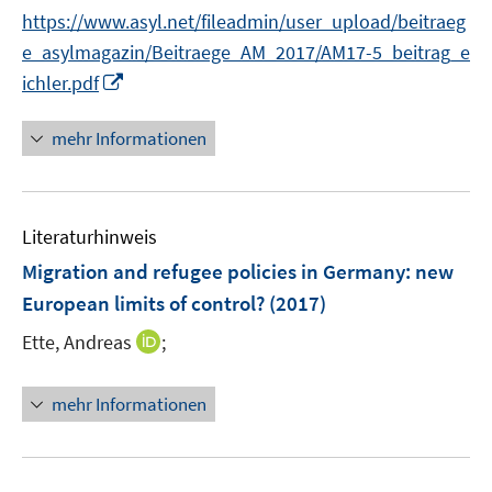
e
e
s
https://www.asyl.net/fileadmin/user_upload/beitraeg
r
r
t
e_asylmagazin/Beitraege_AM_2017/AM17-5_beitrag_e
ö
ö
e
I
ichler.pdf
f
f
r
n
f
f
ö
n
n
n
mehr Informationen
f
e
e
e
f
u
n
n
n
e
e
Literaturhinweis
m
n
F
Migration and refugee policies in Germany
:
new
e
European limits of control?
(2017)
n
I
Ette, Andreas
;
s
n
t
n
e
mehr Informationen
e
r
u
ö
e
f