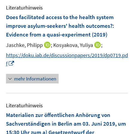
e
e
F
Literaturhinweis
m
n
e
F
Does facilitated access to the health system
n
e
improve asylum-seekers' health outcomes?
:
s
n
Evidence from a quasi-experiment
t
(2019)
s
e
t
I
I
Jaschke, Philipp
;
Kosyakova, Yuliya
;
r
e
n
n
https://doku.iab.de/discussionpapers/2019/dp0719.pd
ö
r
n
n
I
f
f
ö
e
e
n
f
f
u
u
n
n
mehr Informationen
f
e
e
e
e
n
m
m
u
n
e
F
F
e
n
e
e
Literaturhinweis
m
n
n
F
Materialien zur öffentlichen Anhörung von
s
s
e
Sachverständigen in Berlin am 03. Juni 2019, um
t
t
n
e
e
15:30 Uhr zum a) Gesetzentwurf der