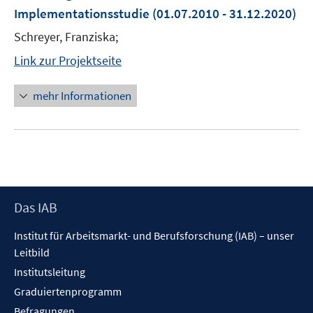
Implementationsstudie
(01.07.2010 - 31.12.2020)
Schreyer, Franziska;
Link zur Projektseite
mehr Informationen
Footer
Das IAB
Inhalt
Institut für Arbeitsmarkt- und Berufsforschung (IAB) – unser
Leitbild
Institutsleitung
Graduiertenprogramm
Befragungen