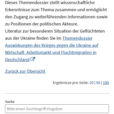
Dieses Themendossier stellt wissenschaftliche
Erkenntnisse zum Thema zusammen und ermöglicht
den Zugang zu weiterführenden Informationen sowie
zu Positionen der politischen Akteure.
Literatur zur besonderen Situation der Geflüchteten
aus der Ukraine finden Sie im
Themendossier
Auswirkungen des Krieges gegen die Ukraine auf
Wirtschaft, Arbeitsmarkt und Fluchtmigration in
In
Deutschland
neuem
Fenster
Zurück zur Übersicht
öffnen
Ergebnisse pro Seite:
20
|
50
|
100
Suche