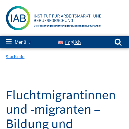
Springe
zum
Inhalt
Suchen nach:
≡
English
Menü
✘
Startseite
Fluchtmigrantinnen
und -migranten –
Bildung und