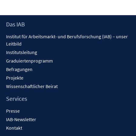
Footer
Das IAB
Inhalt
Institut für Arbeitsmarkt- und Berufsforschung (IAB) – unser
Leitbild
Institutsleitung
Graduiertenprogramm
Befragungen
Projekte
Wissenschaftlicher Beirat
Services
Presse
IAB-Newsletter
Kontakt