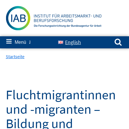
Springe
zum
Inhalt
Suchen nach:
≡
English
Menü
✘
Startseite
Fluchtmigrantinnen
und -migranten –
Bildung und