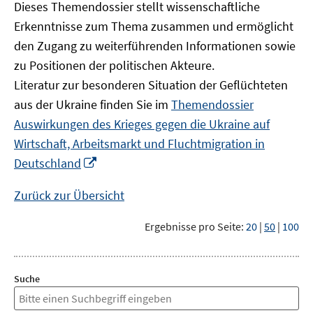
Dieses Themendossier stellt wissenschaftliche
Erkenntnisse zum Thema zusammen und ermöglicht
den Zugang zu weiterführenden Informationen sowie
zu Positionen der politischen Akteure.
Literatur zur besonderen Situation der Geflüchteten
aus der Ukraine finden Sie im
Themendossier
Auswirkungen des Krieges gegen die Ukraine auf
Wirtschaft, Arbeitsmarkt und Fluchtmigration in
In
Deutschland
neuem
Fenster
Zurück zur Übersicht
öffnen
Ergebnisse pro Seite:
20
|
50
|
100
Suche