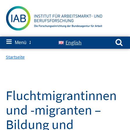
Springe
zum
Inhalt
Suchen nach:
≡
English
Menü
✘
Startseite
Fluchtmigrantinnen
und -migranten –
Bildung und