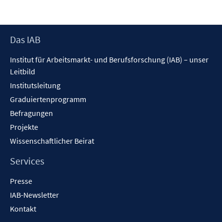
Footer
Das IAB
Inhalt
Institut für Arbeitsmarkt- und Berufsforschung (IAB) – unser
Leitbild
Institutsleitung
Graduiertenprogramm
Befragungen
Projekte
Wissenschaftlicher Beirat
Services
Presse
IAB-Newsletter
Kontakt