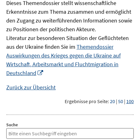
Dieses Themendossier stellt wissenschaftliche
Erkenntnisse zum Thema zusammen und ermöglicht
den Zugang zu weiterführenden Informationen sowie
zu Positionen der politischen Akteure.
Literatur zur besonderen Situation der Geflüchteten
aus der Ukraine finden Sie im
Themendossier
Auswirkungen des Krieges gegen die Ukraine auf
Wirtschaft, Arbeitsmarkt und Fluchtmigration in
In
Deutschland
neuem
Fenster
Zurück zur Übersicht
öffnen
Ergebnisse pro Seite:
20
|
50
|
100
Suche