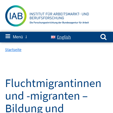
Springe
zum
Inhalt
Suchen nach:
≡
English
Menü
✘
Startseite
Fluchtmigrantinnen
und -migranten –
Bildung und