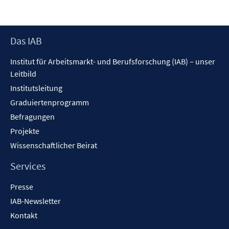
Footer
Das IAB
Inhalt
Institut für Arbeitsmarkt- und Berufsforschung (IAB) – unser
Leitbild
Institutsleitung
Graduiertenprogramm
Befragungen
Projekte
Wissenschaftlicher Beirat
Services
Presse
IAB-Newsletter
Kontakt