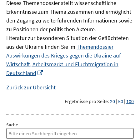
Dieses Themendossier stellt wissenschaftliche
Erkenntnisse zum Thema zusammen und ermöglicht
den Zugang zu weiterführenden Informationen sowie
zu Positionen der politischen Akteure.
Literatur zur besonderen Situation der Geflüchteten
aus der Ukraine finden Sie im
Themendossier
Auswirkungen des Krieges gegen die Ukraine auf
Wirtschaft, Arbeitsmarkt und Fluchtmigration in
In
Deutschland
neuem
Fenster
Zurück zur Übersicht
öffnen
Ergebnisse pro Seite:
20
|
50
|
100
Suche