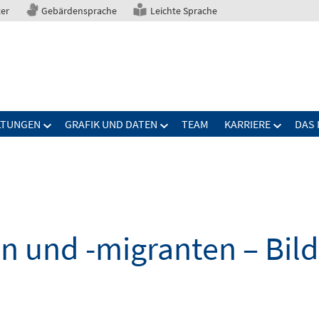
ter
Gebärdensprache
Leichte Sprache
LTUNGEN
GRAFIK UND DATEN
TEAM
KARRIERE
DAS 
n und -migranten – Bil