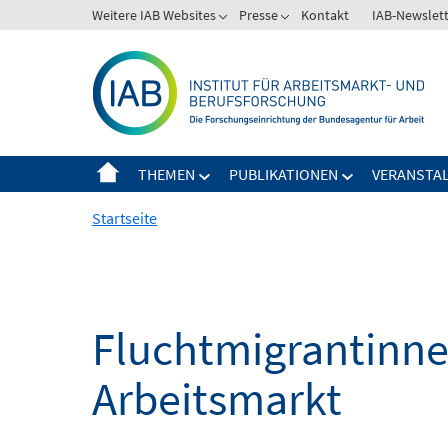
Springe
Weitere IAB Websites
Presse
Kontakt
IAB-Newslet
zum
Inhalt
THEMEN
PUBLIKATIONEN
VERANSTA
Startseite
Fluchtmigrantinne
Arbeitsmarkt