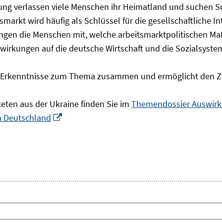
olgung verlassen viele Menschen ihr Heimatland und suchen 
markt wird häufig als Schlüssel für die gesellschaftliche I
ingen die Menschen mit, welche arbeitsmarktpolitischen Ma
rkungen auf die deutsche Wirtschaft und die Sozialsysteme 
he Erkenntnisse zum Thema zusammen und ermöglicht den Z
teten aus der Ukraine finden Sie im
Themendossier Auswirku
In
in Deutschland
neuem
Fenster
öffnen