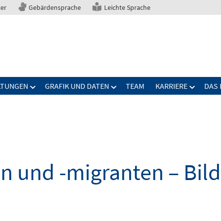
ter
Gebärdensprache
Leichte Sprache
LTUNGEN
GRAFIK UND DATEN
TEAM
KARRIERE
DAS 
n und -migranten – Bil