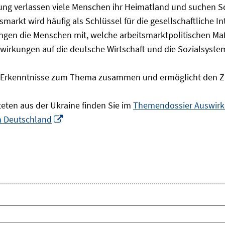
olgung verlassen viele Menschen ihr Heimatland und suchen 
markt wird häufig als Schlüssel für die gesellschaftliche I
ingen die Menschen mit, welche arbeitsmarktpolitischen Ma
rkungen auf die deutsche Wirtschaft und die Sozialsysteme 
he Erkenntnisse zum Thema zusammen und ermöglicht den Z
teten aus der Ukraine finden Sie im
Themendossier Auswirku
In
in Deutschland
neuem
Fenster
öffnen