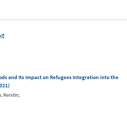
kt
ds and Its Impact on Refugees Integration into the
2021)
, Kerstin;