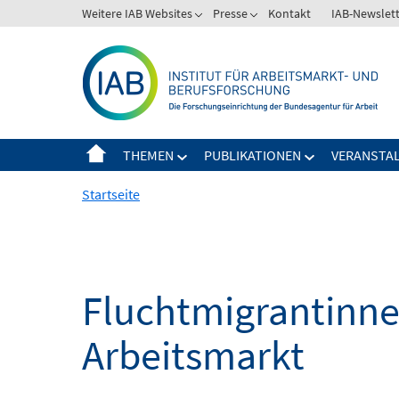
Springe
Weitere IAB Websites
Presse
Kontakt
IAB-Newslet
zum
Inhalt
THEMEN
PUBLIKATIONEN
VERANSTA
Startseite
Fluchtmigrantinne
Arbeitsmarkt