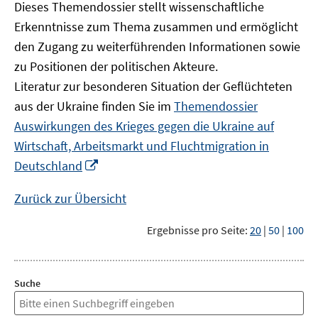
Dieses Themendossier stellt wissenschaftliche
Erkenntnisse zum Thema zusammen und ermöglicht
den Zugang zu weiterführenden Informationen sowie
zu Positionen der politischen Akteure.
Literatur zur besonderen Situation der Geflüchteten
aus der Ukraine finden Sie im
Themendossier
Auswirkungen des Krieges gegen die Ukraine auf
Wirtschaft, Arbeitsmarkt und Fluchtmigration in
In
Deutschland
neuem
Fenster
Zurück zur Übersicht
öffnen
Ergebnisse pro Seite:
20
|
50
|
100
Suche