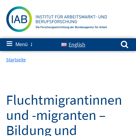
Springe
zum
Inhalt
Suchen nach:
≡
English
Menü
✘
Startseite
Fluchtmigrantinnen
und -migranten –
Bildung und