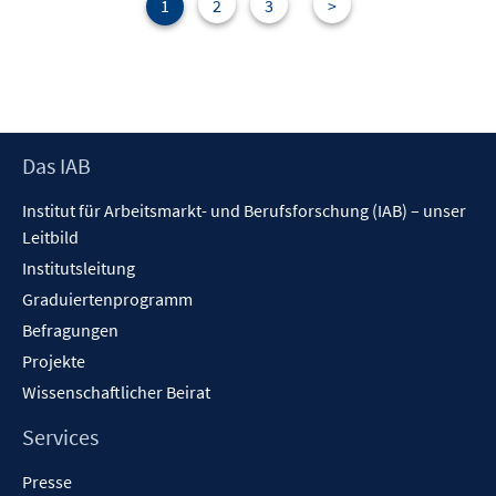
1
2
3
>
Footer
Das IAB
Inhalt
Institut für Arbeitsmarkt- und Berufsforschung (IAB) – unser
Leitbild
Institutsleitung
Graduiertenprogramm
Befragungen
Projekte
Wissenschaftlicher Beirat
Services
Presse