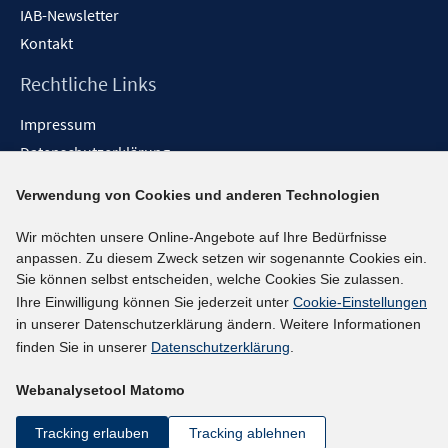
IAB-Newsletter
Kontakt
Rechtliche Links
Impressum
Datenschutzerklärung
Erklärung zur Barrierefreiheit
Verwendung von Cookies und anderen Technologien
Barrieren melden
Wir möchten unsere Online-Angebote auf Ihre Bedürfnisse
Social-Media-Kanäle
anpassen. Zu diesem Zweck setzen wir sogenannte Cookies ein.
Sie können selbst entscheiden, welche Cookies Sie zulassen.
BlueSky
Ihre Einwilligung können Sie jederzeit unter
Cookie-Einstellungen
YouTube
in unserer Datenschutzerklärung ändern. Weitere Informationen
LinkedIn
finden Sie in unserer
Datenschutzerklärung
.
XING
Webanalysetool Matomo
kununu
Netiquette
Tracking erlauben
Tracking ablehnen