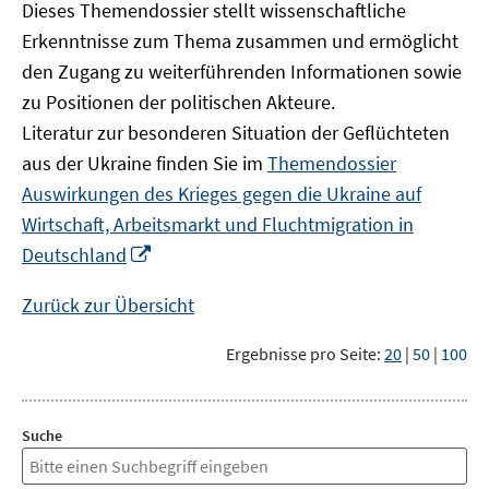
Dieses Themendossier stellt wissenschaftliche
Erkenntnisse zum Thema zusammen und ermöglicht
den Zugang zu weiterführenden Informationen sowie
zu Positionen der politischen Akteure.
Literatur zur besonderen Situation der Geflüchteten
aus der Ukraine finden Sie im
Themendossier
Auswirkungen des Krieges gegen die Ukraine auf
Wirtschaft, Arbeitsmarkt und Fluchtmigration in
In
Deutschland
neuem
Fenster
Zurück zur Übersicht
öffnen
Ergebnisse pro Seite:
20
|
50
|
100
Suche