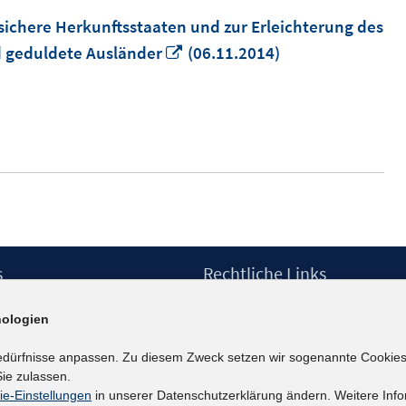
 sichere Herkunftsstaaten und zur Erleichterung des
In
d geduldete Ausländer
(06.11.2014)
neuem
Fenster
öffnen
s
Rechtliche Links
Impressum
ologien
etter
Datenschutzerklärung
Erklärung zur Barrierefreiheit
edürfnisse anpassen. Zu diesem Zweck setzen wir sogenannte Cookies
Barrieren melden
ie zulassen.
ie-Einstellungen
in unserer Datenschutzerklärung ändern. Weitere Info