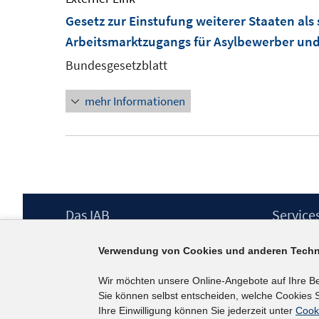
Gesetz zur Einstufung weiterer Staaten als
Arbeitsmarktzugangs für Asylbewerber un
Bundesgesetzblatt
mehr Informationen
Footer
Das IAB
Service
Inhalt
Institut für Arbeitsmarkt- und
Presse
Verwendung von Cookies und anderen Techn
Berufsforschung (IAB) – unser Leitbild
IAB-Newsl
Institutsleitung
Kontakt
Wir möchten unsere Online-Angebote auf Ihre B
Graduiertenprogramm
Sie können selbst entscheiden, welche Cookies S
Befragungen
Ihre Einwilligung können Sie jederzeit unter
Cook