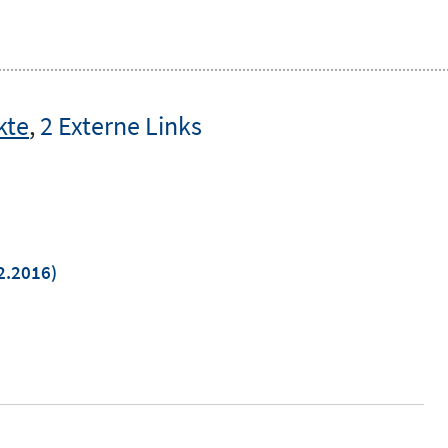
kte
,
2 Externe Links
2.2016)
m
er
n