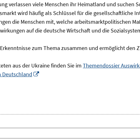
olgung verlassen viele Menschen ihr Heimatland und suchen 
markt wird häufig als Schlüssel für die gesellschaftliche I
ingen die Menschen mit, welche arbeitsmarktpolitischen Ma
rkungen auf die deutsche Wirtschaft und die Sozialsysteme 
he Erkenntnisse zum Thema zusammen und ermöglicht den Z
teten aus der Ukraine finden Sie im
Themendossier Auswirku
In
in Deutschland
neuem
Fenster
öffnen