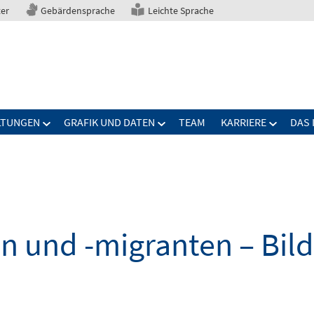
ter
Gebärdensprache
Leichte Sprache
LTUNGEN
GRAFIK UND DATEN
TEAM
KARRIERE
DAS 
n und -migranten – Bil