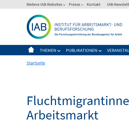
Springe
Weitere IAB Websites
Presse
Kontakt
IAB-Newslet
zum
Inhalt
THEMEN
PUBLIKATIONEN
VERANSTA
Startseite
Fluchtmigrantinne
Arbeitsmarkt