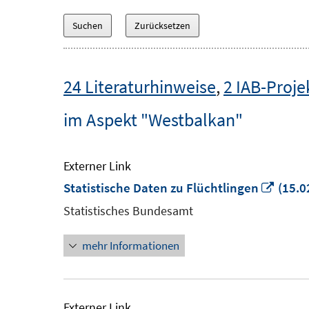
24 Literaturhinweise
,
2 IAB-Proje
im Aspekt "Westbalkan"
Externer Link
In
Statistische Daten zu Flüchtlingen
(15.0
neue
Statistisches Bundesamt
Fenst
mehr Informationen
öffne
Externer Link