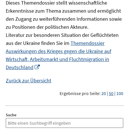
Dieses Themendossier stellt wissenschaftliche
Erkenntnisse zum Thema zusammen und ermöglicht
den Zugang zu weiterführenden Informationen sowie
zu Positionen der politischen Akteure.
Literatur zur besonderen Situation der Geflüchteten
aus der Ukraine finden Sie im
Themendossier
Auswirkungen des Krieges gegen die Ukraine auf
Wirtschaft, Arbeitsmarkt und Fluchtmigration in
In
Deutschland
neuem
Fenster
Zurück zur Übersicht
öffnen
Ergebnisse pro Seite:
20
|
50
|
100
Suche