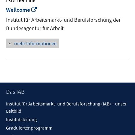
Externer Link
In
Wellcome
neuem
Institut für Arbeitsmarkt- und Berufsforschung der
Fenster
Bundesagentur für Arbeit
öffnen
mehr Informationen
Footer
Das IAB
Inhalt
Institut für Arbeitsmarkt- und Berufsforschung (IAB) – unser
Leitbild
Institutsleitung
Graduiertenprogramm