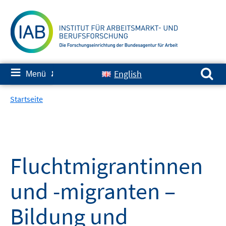
Springe
zum
Inhalt
Suchen nach:
≡
English
Menü
✘
Startseite
Fluchtmigrantinnen
und -migranten –
Bildung und