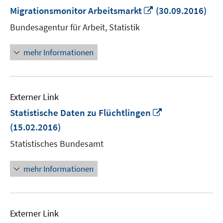
In
Migrationsmonitor Arbeitsmarkt
(30.09.2016)
neuem
Bundesagentur für Arbeit, Statistik
Fenster
öffnen
mehr Informationen
Externer Link
In
Statistische Daten zu Flüchtlingen
neuem
(15.02.2016)
Fenster
Statistisches Bundesamt
öffnen
mehr Informationen
Externer Link