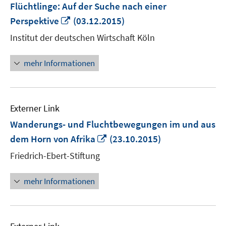
Flüchtlinge: Auf der Suche nach einer
In
Perspektive
(03.12.2015)
neuem
Institut der deutschen Wirtschaft Köln
Fenster
öffnen
mehr Informationen
Externer Link
Wanderungs- und Fluchtbewegungen im und aus
In
dem Horn von Afrika
(23.10.2015)
neuem
Friedrich-Ebert-Stiftung
Fenster
öffnen
mehr Informationen