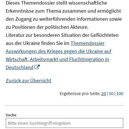
Dieses Themendossier stellt wissenschaftliche
Erkenntnisse zum Thema zusammen und ermöglicht
den Zugang zu weiterführenden Informationen sowie
zu Positionen der politischen Akteure.
Literatur zur besonderen Situation der Geflüchteten
aus der Ukraine finden Sie im
Themendossier
Auswirkungen des Krieges gegen die Ukraine auf
Wirtschaft, Arbeitsmarkt und Fluchtmigration in
In
Deutschland
neuem
Fenster
Zurück zur Übersicht
öffnen
Ergebnisse pro Seite:
20
|
50
|
100
Suche