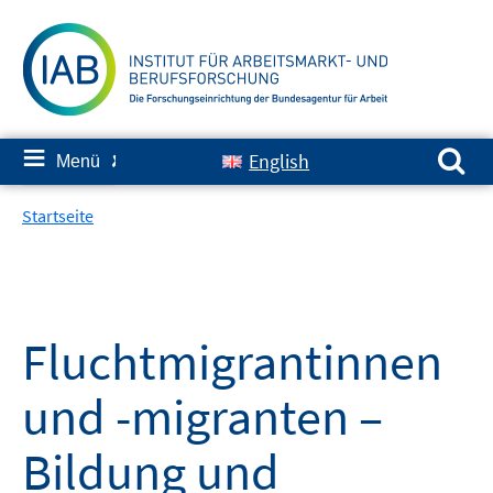
Springe
zum
Inhalt
Suchen nach:
≡
English
Menü
✘
Startseite
Fluchtmigrantinnen
und -migranten –
Bildung und