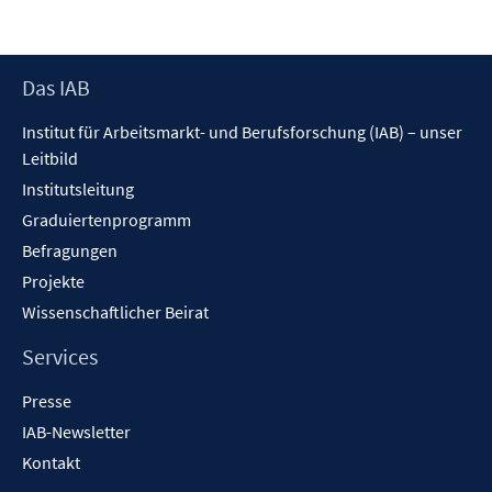
Footer
Das IAB
Inhalt
Institut für Arbeitsmarkt- und Berufsforschung (IAB) – unser
Leitbild
Institutsleitung
Graduiertenprogramm
Befragungen
Projekte
Wissenschaftlicher Beirat
Services
Presse
IAB-Newsletter
Kontakt