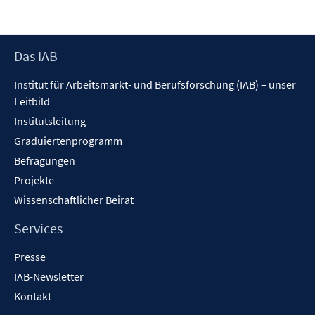
Footer
Das IAB
Inhalt
Institut für Arbeitsmarkt- und Berufsforschung (IAB) – unser
Leitbild
Institutsleitung
Graduiertenprogramm
Befragungen
Projekte
Wissenschaftlicher Beirat
Services
Presse
IAB-Newsletter
Kontakt