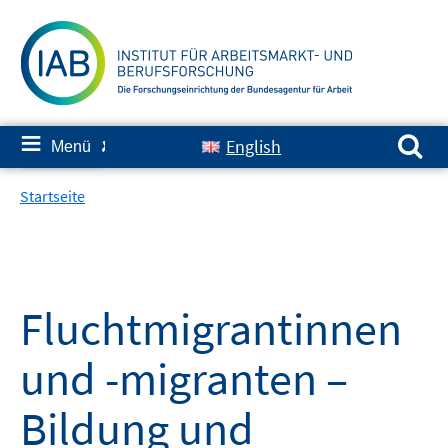
Springe
zum
Inhalt
Suchen nach:
≡
English
Menü
✘
Startseite
Fluchtmigrantinnen
und -migranten –
Bildung und