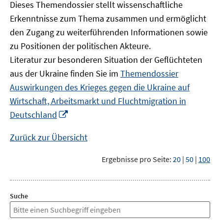
Dieses Themendossier stellt wissenschaftliche
Erkenntnisse zum Thema zusammen und ermöglicht
den Zugang zu weiterführenden Informationen sowie
zu Positionen der politischen Akteure.
Literatur zur besonderen Situation der Geflüchteten
aus der Ukraine finden Sie im
Themendossier
Auswirkungen des Krieges gegen die Ukraine auf
Wirtschaft, Arbeitsmarkt und Fluchtmigration in
In
Deutschland
neuem
Fenster
Zurück zur Übersicht
öffnen
Ergebnisse pro Seite:
20
|
50
|
100
Suche